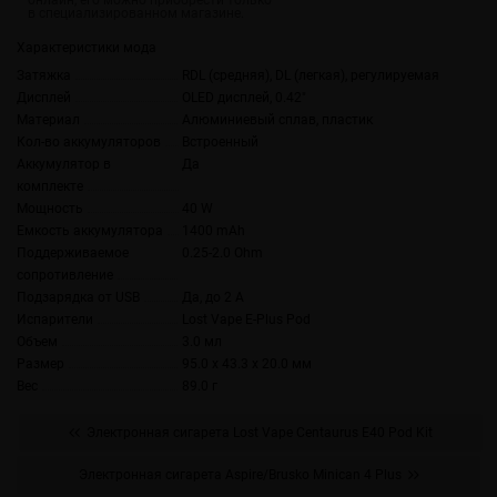
Характеристики мода
Затяжка
RDL (средняя), DL (легкая), регулируемая
Дисплей
OLED дисплей, 0.42"
Материал
Алюминиевый сплав, пластик
Кол-во аккумуляторов
Встроенный
Аккумулятор в
Да
комплекте
Мощность
40 W
Емкость аккумулятора
1400 mAh
Поддерживаемое
0.25-2.0 Ohm
сопротивление
Подзарядка от USB
Да, до 2 А
Испарители
Lost Vape E-Plus Pod
Объем
3.0 мл
Размер
95.0 x 43.3 x 20.0 мм
Вес
89.0 г
Электронная сигарета Lost Vape Centaurus E40 Pod Kit
Электронная сигарета Aspire/Brusko Minican 4 Plus