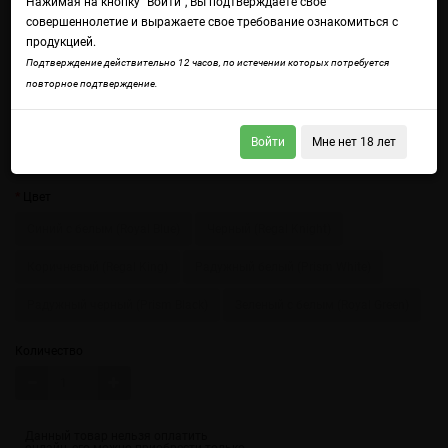
Нажимая на кнопку "Войти", Вы подтверждаете свое
совершеннолетие и выражаете свое требование ознакомиться с
продукцией.
Подтверждение действительно 12 часов, по истечении которых потребуется
повторное подтверждение.
Войти
Мне нет 18 лет
Войдите
чтобы получить доступ ко всем функциям сайта.
Цвет
Синий с белым (Royal Blue)
Черный (Regal Knight)
Коричневый (Regal King)
Радужный белый (Prism White)
Радужный черный (Prism Black)
Зеленый с белым (Royal Green)
Количество