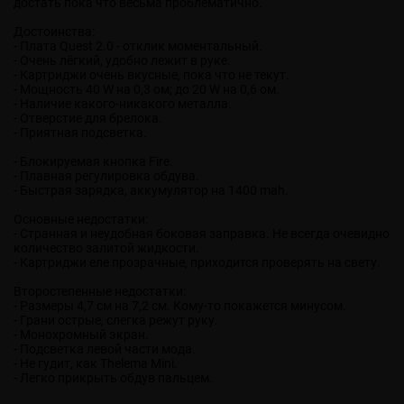
достать пока что весьма проблематично.
Достоинства:
- Плата Quest 2.0 - отклик моментальный.
- Очень лёгкий, удобно лежит в руке.
- Картриджи очень вкусные, пока что не текут.
- Мощность 40 W на 0,3 ом; до 20 W на 0,6 ом.
- Наличие какого-никакого металла.
- Отверстие для брелока.
- Приятная подсветка.
- Блокируемая кнопка Fire.
- Плавная регулировка обдува.
- Быстрая зарядка, аккумулятор на 1400 mah.
Основные недостатки:
- Странная и неудобная боковая заправка. Не всегда очевидно
количество залитой жидкости.
- Картриджи еле прозрачные, приходится проверять на свету.
Второстепенные недостатки:
- Размеры 4,7 см на 7,2 см. Кому-то покажется минусом.
- Грани острые, слегка режут руку.
- Монохромный экран.
- Подсветка левой части мода.
- Не гудит, как Thelema Mini.
- Легко прикрыть обдув пальцем.