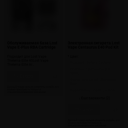
Обслуживаемая база Lost
Электронная сигарета Lost
Vape E-Plus RBA Cartridge
Vape Centaurus E40 Pod Kit
Подходит для:Lost Vape
* Цвет:
Thelema Elite 40Lost Vape
Розовый (Sakura Cyclone)
Thelema Elite Ar…
Розовый с рисунком (E40
Spirit)
Скоро
Фиолетово-синий (Glistening
Blue)
Фиолетовый (Violet Cyclone)
↓ Еще варианты (2)
Скоро