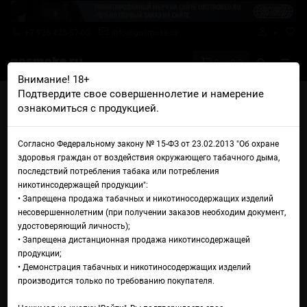
+7 926 425-57-00
info@gosmoke.ru
0 на 0 ₽
Внимание! 18+
Подтвердите свое совершеннолетие и намерение
Главная
Железо
POD системы (сигаретники)
ознакомиться с продукцией.
Электронная сигарета Lost Vape Centaurus E40 Max Pod Kit
Электронная сигарета Lost
Согласно Федеральному закону № 15-ФЗ от 23.02.2013 "Об охране
здоровья граждан от воздействия окружающего табачного дыма,
Vape Centaurus E40 Max Pod
последствий потребления табака или потребления
никотинсодержащей продукции":
Kit
• Запрещена продажа табачных и никотиносодержащих изделий
несовершеннолетним (при получении заказов необходим документ,
удостоверяющий личность);
• Запрещена дистанционная продажа никотинсодержащей
продукции;
• Демонстрация табачных и никотиносодержащих изделий
производится только по требованию покупателя.