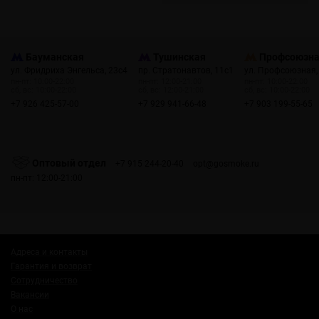
Бауманская
Тушинская
Профсоюзн
ул. Фридриха Энгельса, 23с4
пр. Стратонавтов, 11с1
ул. Профсоюзная,
пн-пт: 10:00-22:00
пн-пт: 12:00-21:00
пн-пт: 10:00-22:00
сб, вс: 10:00-22:00
сб, вс: 12:00-21:00
сб, вс: 10:00-22:00
+7 926 425-57-00
+7 929 941-66-48
+7 903 199-55-65
Оптовый отдел
+7 915 244-20-40
opt@gosmoke.ru
пн-пт: 12:00-21:00
Адреса и контакты
Гарантия и возврат
Сотрудничество
Вакансии
О нас