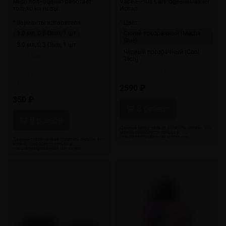
Mesh полноценно работает
Vape E-Plus CartridgeВнимание!
только на новы…
Испар…
* Варианты испарителя:
* Цвет:
3.0 мл, 0.6 Ohm, 1 шт
Синий прозрачный (Mecha
Blue)
3.0 мл, 0.3 Ohm, 1 шт
Черный прозрачный (Cool
Dual Mesh, 3.0 мл, 0.3 Ohm,
Tech)
30-45 W, 1 шт
Черный (Black)
Dual Mesh, 3.0 мл, 0.6 Ohm,
16-25 W, 1 шт
2590 ₽
350 ₽