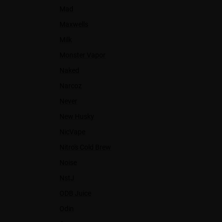
Mad
Maxwells
Milk
Monster Vapor
Naked
Narcoz
Never
New Husky
NicVape
Nitro's Cold Brew
Noise
NstJ
ODB Juice
Odin