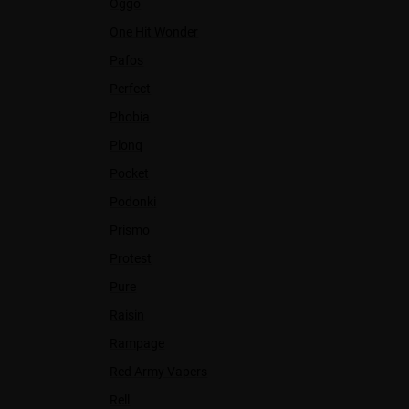
Oggo
One Hit Wonder
Pafos
Perfect
Phobia
Plonq
Pocket
Podonki
Prismo
Protest
Pure
Raisin
Rampage
Red Army Vapers
Rell