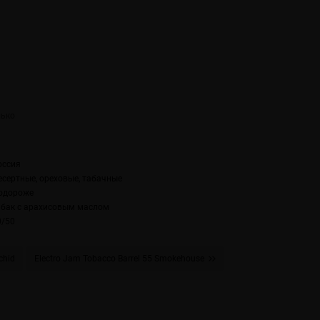
оссия
есертные, ореховые, табачные
одороже
абак с арахисовым маслом
0/50
chid
Electro Jam Tobacco Barrel 55 Smokehouse