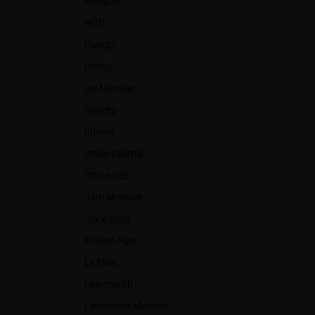
Hotspot
HQD
Hungry
Husky
Ice Monster
Iceberg
Inflave
Inspo Cosmix
Intrue Lab
Jam Monster
Juice Man
Kraken Pipe
Le Elixir
Learmonth
Lemonade Monster