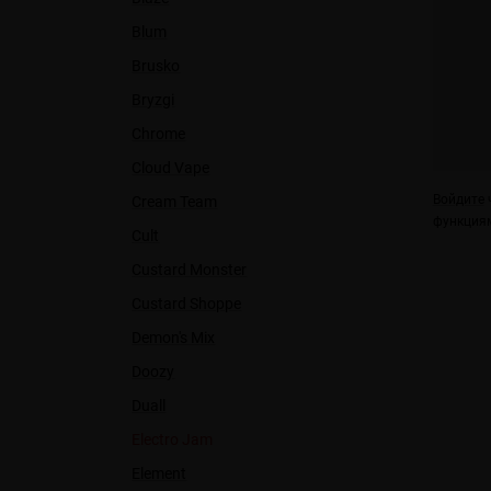
Blum
Brusko
Bryzgi
Chrome
Cloud Vape
Войдите
ч
Cream Team
функциям
Cult
Custard Monster
Custard Shoppe
Demon's Mix
Doozy
Duall
Electro Jam
Element