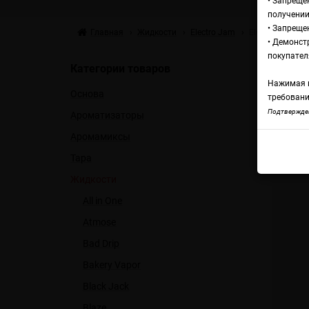
• Запреще
получении
• Запреще
Главная
Жидкости
Electro Jam
Electro Jam Tob
• Демонст
Жи
покупател
Категории товаров
Нажимая н
Основа
Ba
требовани
Подтвержден
Ароматизаторы
Аромамиксы
Elect
Тара
Жидкости
All in One
Atmose
Bad Drip
Bakery Vapor
Black Jack
Blaze