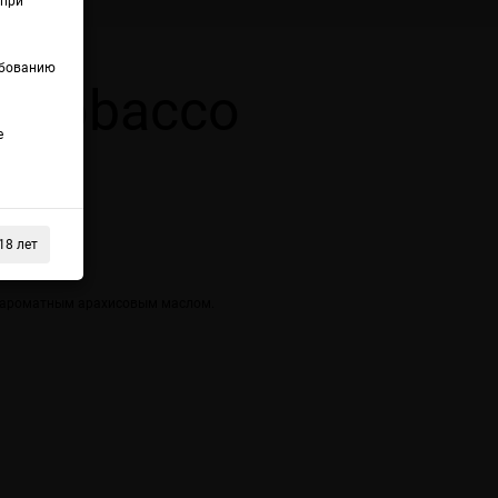
(при
ебованию
m Tobacco
е
18 лет
с ароматным арахисовым маслом.