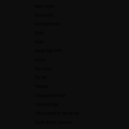
Ripe Vapes
Scandalist
Schizophrenia
Skala
Soak
Sweet Salt VPR
Syrup
The Juice
Tik Tak
Tikobar
Tobacco Monster
Tobacco Pipe
Tobacconist to the World
Trade Winds Tobacco