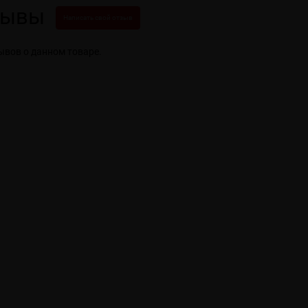
зывы
Написать свой отзыв
ывов о данном товаре.