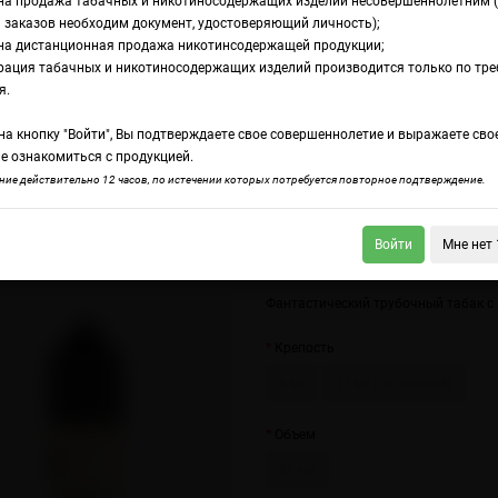
на продажа табачных и никотиносодержащих изделий несовершеннолетним 
 заказов необходим документ, удостоверяющий личность);
на дистанционная продажа никотинсодержащей продукции;
acco Barrel 3 PB Fantastic
рация табачных и никотиносодержащих изделий производится только по тр
дкость Electro Ja
я.
а кнопку "Войти", Вы подтверждаете свое совершеннолетие и выражаете сво
rrel 3 PB Fantastic
е ознакомиться с продукцией.
ие действительно 12 часов, по истечении которых потребуется повторное подтверждение.
Войти
Мне нет 
ro Jam Tobacco Barrel 29 Orchid
Electro Jam Tobacco Barrel 55 Smokehouse
Фантастический трубочный табак 
Крепость
6 мг
12 мг (не солевой)
Объем
60 мл