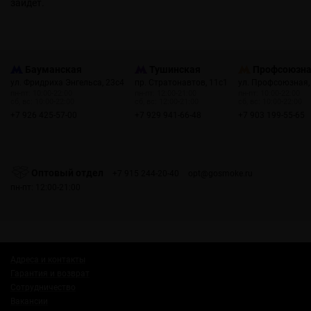
зайдет.
Бауманская
Тушинская
Профсоюзн
ул. Фридриха Энгельса, 23с4
пр. Стратонавтов, 11с1
ул. Профсоюзная,
пн-пт: 10:00-22:00
пн-пт: 12:00-21:00
пн-пт: 10:00-22:00
сб, вс: 10:00-22:00
сб, вс: 12:00-21:00
сб, вс: 10:00-22:00
+7 926 425-57-00
+7 929 941-66-48
+7 903 199-55-65
Оптовый отдел
+7 915 244-20-40
opt@gosmoke.ru
пн-пт: 12:00-21:00
Адреса и контакты
Гарантия и возврат
Сотрудничество
Вакансии