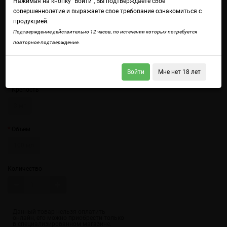
Нажимая на кнопку "Войти", Вы подтверждаете свое
совершеннолетие и выражаете свое требование ознакомиться с
продукцией.
Подтверждение действительно 12 часов, по истечении которых потребуется
повторное подтверждение.
Войдите
чтобы получить доступ ко всем функциям сайта.
Волшебное рассыпчатое печенье с щедрой порцией соленой карамели.
Войти
Мне нет 18 лет
Крепость
3 мг
Объем
100 мл
Количество