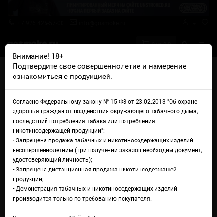
+7 926 425-57-00
info@gosmoke.ru
0 на 0 ₽
Внимание! 18+
Подтвердите свое совершеннолетие и намерение
Главная
Жидкости
Electro Jam
ознакомиться с продукцией.
Electro Jam Caramel Cookie
Жидкость Electro Jam
Согласно Федеральному закону № 15-ФЗ от 23.02.2013 "Об охране
здоровья граждан от воздействия окружающего табачного дыма,
Caramel Cookie
последствий потребления табака или потребления
никотинсодержащей продукции":
• Запрещена продажа табачных и никотиносодержащих изделий
несовершеннолетним (при получении заказов необходим документ,
удостоверяющий личность);
• Запрещена дистанционная продажа никотинсодержащей
продукции;
• Демонстрация табачных и никотиносодержащих изделий
производится только по требованию покупателя.