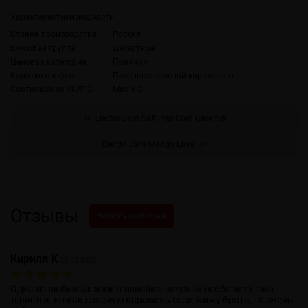
Характеристики жидкости
Страна производства
Россия
Вкусовая группа
Десертные
Ценовая категория
Премиум
Коротко о вкусе
Печенье с соленой карамелью
Соотношение VG/PG
Max VG
Electro Jam Salt Pop Corn Caramel
Electro Jam Mango Lassi
Отзывы
Написать свой отзыв
Кирилл К
08.05.2023
Одна из любимых жиж в линейке, печенья особо нету, оно
теряется, но как соленую карамель если жижу брать, то очень