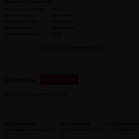
Характеристики жидкости
Страна производства
Россия
Вкусовая группа
Фруктовые
Ценовая категория
Подешевле
Коротко о вкусе
Личи и гуава
Соотношение VG/PG
50/50
Duall Extra Salt Лимонный пирог
Отзывы
Написать свой отзыв
Нет отзывов о данном товаре.
Бауманская
Тушинская
Профсоюзн
ул. Фридриха Энгельса, 23с4
пр. Стратонавтов, 11с1
ул. Профсоюзная,
пн-пт: 10:00-22:00
пн-пт: 12:00-21:00
пн-пт: 10:00-22:00
сб, вс: 10:00-22:00
сб, вс: 12:00-21:00
сб, вс: 10:00-22:00