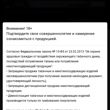
+7 926 425-57-00
info@gosmoke.ru
0 на 0 ₽
Внимание! 18+
Подтвердите свое совершеннолетие и намерение
Главная
Жидкости
Duall
Duall Extra Salt Личи гуава
ознакомиться с продукцией.
Жидкость Duall Extra Salt
Согласно Федеральному закону № 15-ФЗ от 23.02.2013 "Об охране
Личи гуава
здоровья граждан от воздействия окружающего табачного дыма,
последствий потребления табака или потребления
никотинсодержащей продукции":
• Запрещена продажа табачных и никотиносодержащих изделий
несовершеннолетним (при получении заказов необходим документ,
удостоверяющий личность);
• Запрещена дистанционная продажа никотинсодержащей
продукции;
• Демонстрация табачных и никотиносодержащих изделий
производится только по требованию покупателя.