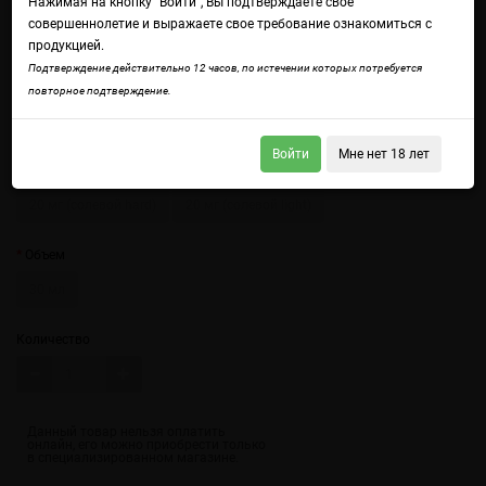
Нажимая на кнопку "Войти", Вы подтверждаете свое
совершеннолетие и выражаете свое требование ознакомиться с
продукцией.
Подтверждение действительно 12 часов, по истечении которых потребуется
повторное подтверждение.
Войдите
чтобы получить доступ ко всем функциям сайта.
Экзотический вкус сладкого личи и сока гуавы.
Войти
Мне нет 18 лет
Крепость
20 мг (солевой hard)
20 мг (солевой light)
Объем
30 мл
Количество