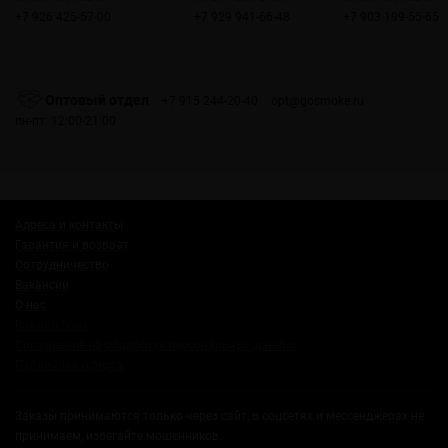
+7 926 425-57-00
+7 929 941-66-48
+7 903 199-55-65
Оптовый отдел
+7 915 244-20-40
opt@gosmoke.ru
пн-пт: 12:00-21:00
Адреса и контакты
Гарантия и возврат
Сотрудничество
Вакансии
О нас
Russian Snus
Соглашение на обработку персональных данных
Публичная оферта
Заказы принимаются только через сайт, в соцсетях и мессенджерах не
принимаем, избегайте мошенников.