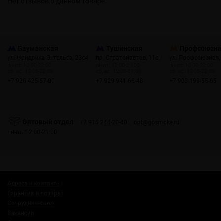
Нет отзывов о данном товаре.
Бауманская
Тушинская
Профсоюзн
ул. Фридриха Энгельса, 23с4
пр. Стратонавтов, 11с1
ул. Профсоюзная,
пн-пт: 10:00-22:00
пн-пт: 12:00-21:00
пн-пт: 10:00-22:00
сб, вс: 10:00-22:00
сб, вс: 12:00-21:00
сб, вс: 10:00-22:00
+7 926 425-57-00
+7 929 941-66-48
+7 903 199-55-65
Оптовый отдел
+7 915 244-20-40
opt@gosmoke.ru
пн-пт: 12:00-21:00
Адреса и контакты
Гарантия и возврат
Сотрудничество
Вакансии