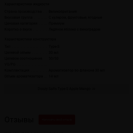
Характеристики жидкости
Страна производства
Великобритания
Вкусовая группа
С кулером, фруктовые, ягодные
Ценовая категория
Премиум
Коротко о вкусе
Ледяное яблоко с виноградом
Характеристики конструктора
Тип
Type-S
Целевой объем
30 мл
Целевое соотношение
50/50
VG/PG
Комплектация
Ароматизатор во флаконе 30 мл
Объем ароматизатора
14 мл
Doozy Salts Type-S Apple Mango
Отзывы
Написать свой отзыв