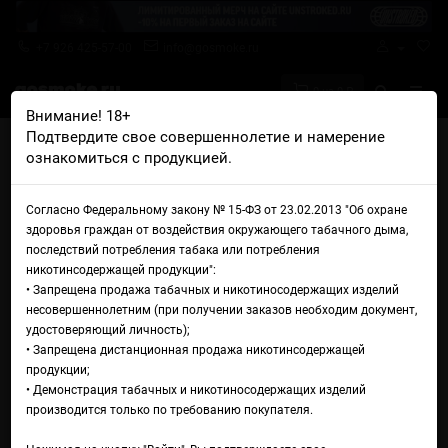
+7 926 425-57-00
info@gosmoke.ru
0 на 0 ₽
Внимание! 18+
Подтвердите свое совершеннолетие и намерение
Главная
Аромамиксы
Doozy
ознакомиться с продукцией.
Doozy Salts Type-S Apple & Grape Blast
Аромамикс Doozy Salts Type-
Согласно Федеральному закону № 15-ФЗ от 23.02.2013 "Об охране
здоровья граждан от воздействия окружающего табачного дыма,
S Apple & Grape Blast
последствий потребления табака или потребления
никотинсодержащей продукции":
• Запрещена продажа табачных и никотиносодержащих изделий
несовершеннолетним (при получении заказов необходим документ,
удостоверяющий личность);
• Запрещена дистанционная продажа никотинсодержащей
продукции;
• Демонстрация табачных и никотиносодержащих изделий
производится только по требованию покупателя.