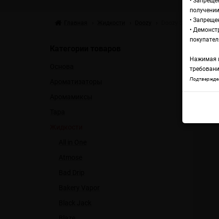
• Запреще
получении
• Запреще
Главная
Жидкости
Doozy
Doozy Salts Caramel
• Демонст
Жи
покупател
Категории товаров
Нажимая н
Основа
T
требовани
Подтвержден
Ароматизаторы
Аромамиксы
Dooz
Тара
Жидкости
All in One
Atmose
Bad Drip
Bakery Vapor
Black Jack
Blaze