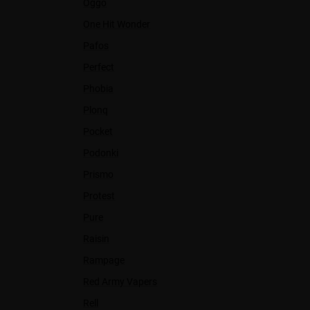
Oggo
One Hit Wonder
Pafos
Perfect
Phobia
Plonq
Pocket
Podonki
Prismo
Protest
Pure
Raisin
Rampage
Red Army Vapers
Rell