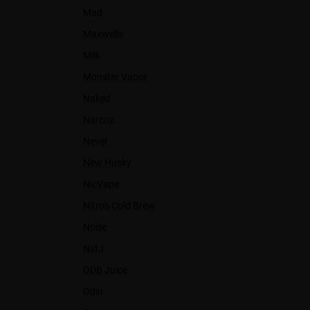
Mad
Maxwells
Milk
Monster Vapor
Naked
Narcoz
Never
New Husky
NicVape
Nitro's Cold Brew
Noise
NstJ
ODB Juice
Odin