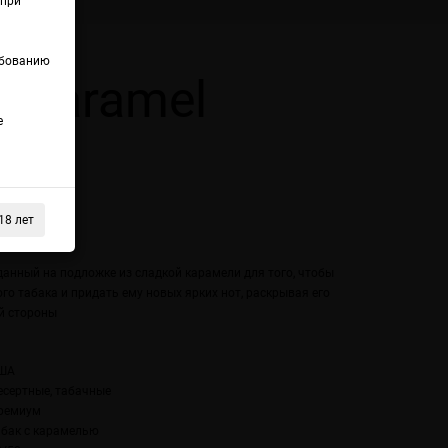
(при
ебованию
s Caramel
е
18 лет
анный на подложке из сладкой карамели для того, чтобы
го табака и придать ему новых ярких нот, раскрывая его
й стороны
ША
есертные, табачные
ремиум
абак с карамелью