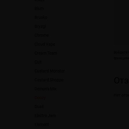
Blum
Brusko
Bryzgi
Chrome
Cloud Vape
Войдите
ч
Cream Team
функциям
Cult
Custard Monster
От
Custard Shoppe
Demon's Mix
Нет отз
Doozy
Duall
Electro Jam
Element