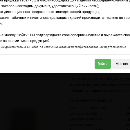
на продажа табачных и никотиносодержащих изделий несовершеннолетним 
 заказов необходим документ, удостоверяющий личность);
на дистанционная продажа никотинсодержащей продукции;
 Tobacco
рация табачных и никотиносодержащих изделий производится только по тр
дкость Doozy Salt
я.
а кнопку "Войти", Вы подтверждаете свое совершеннолетие и выражаете сво
obacco
е ознакомиться с продукцией.
ие действительно 12 часов, по истечении которых потребуется повторное подтверждение.
Войти
Мне нет 
y Salts Apple Mango
Doozy Salts Fizzy Lemon
Классический табачный аромат, под
смягчить вкус высушенного листово
невероятную красоту с неожиданно
Характеристики жидкости
Страна производства
С
Вкусовая группа
Д
Ценовая категория
П
Коротко о вкусе
Т