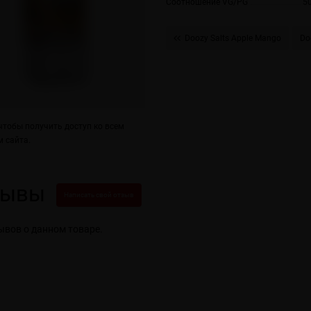
Соотношение VG/PG
5
Doozy Salts Apple Mango
Do
тобы получить доступ ко всем
 сайта.
зывы
Написать свой отзыв
ывов о данном товаре.