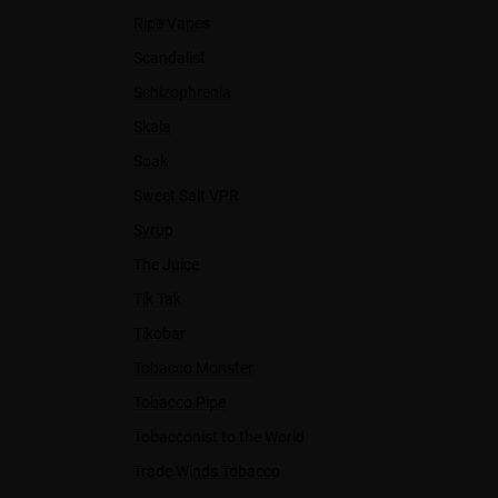
Ripe Vapes
Scandalist
Schizophrenia
Skala
Soak
Sweet Salt VPR
Syrup
The Juice
Tik Tak
Tikobar
Tobacco Monster
Tobacco Pipe
Tobacconist to the World
Trade Winds Tobacco