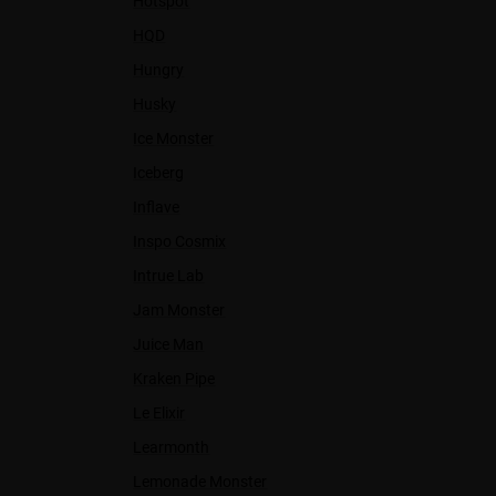
Hotspot
HQD
Hungry
Husky
Ice Monster
Iceberg
Inflave
Inspo Cosmix
Intrue Lab
Jam Monster
Juice Man
Kraken Pipe
Le Elixir
Learmonth
Lemonade Monster