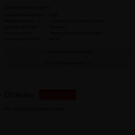
Характеристики жидкости
Страна производства
США
Вкусовая группа
С кулером, фруктовые, ягодные
Ценовая категория
Премиум
Коротко о вкусе
Ледяное яблоко с виноградом
Соотношение VG/PG
50/50
Doozy Sweet Treats Bubbly
Doozy Salts Apple Mango
Отзывы
Написать свой отзыв
Нет отзывов о данном товаре.