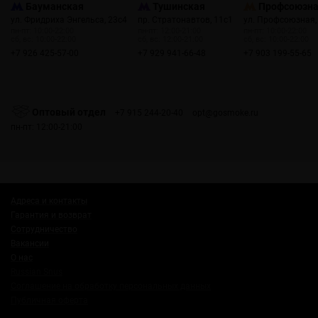
Бауманская
Тушинская
Профсоюзн
ул. Фридриха Энгельса, 23с4
пр. Стратонавтов, 11с1
ул. Профсоюзная,
пн-пт: 10:00-22:00
пн-пт: 12:00-21:00
пн-пт: 10:00-22:00
сб, вс: 10:00-22:00
сб, вс: 12:00-21:00
сб, вс: 10:00-22:00
+7 926 425-57-00
+7 929 941-66-48
+7 903 199-55-65
Оптовый отдел
+7 915 244-20-40
opt@gosmoke.ru
пн-пт: 12:00-21:00
Адреса и контакты
Гарантия и возврат
Сотрудничество
Вакансии
О нас
Russian Snus
Соглашение на обработку персональных данных
Публичная оферта