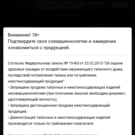
+7 926 425-57-00
info@gosmoke.ru
0 на 0 ₽
Внимание! 18+
Подтвердите свое совершеннолетие и намерение
Главная
Жидкости
Doozy
Doozy Salts Apple & Grape Blast
ознакомиться с продукцией.
Жидкость Doozy Salts Apple &
Согласно Федеральному закону № 15-ФЗ от 23.02.2013 "Об охране
Grape Blast
здоровья граждан от воздействия окружающего табачного дыма,
последствий потребления табака или потребления
никотинсодержащей продукции":
• Запрещена продажа табачных и никотиносодержащих изделий
несовершеннолетним (при получении заказов необходим документ,
удостоверяющий личность);
• Запрещена дистанционная продажа никотинсодержащей
продукции;
• Демонстрация табачных и никотиносодержащих изделий
производится только по требованию покупателя.