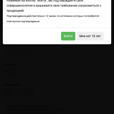
Нажимая на кнопку "Войти", Вы подтверждаете свое
совершеннолетие и выражаете свое требование ознакомиться с
продукцией.
Подтверждение действительно 12 часов, по истечении которых потребуется
повторное подтверждение.
Войдите
чтобы получить доступ ко всем функциям сайта.
Вкус хрустящих зеленых яблок и потемневшего сочного винограда,
дополненный морозным взрывом
Войти
Мне нет 18 лет
Крепость
20 мг (солевой)
Объем
30 мл
Количество