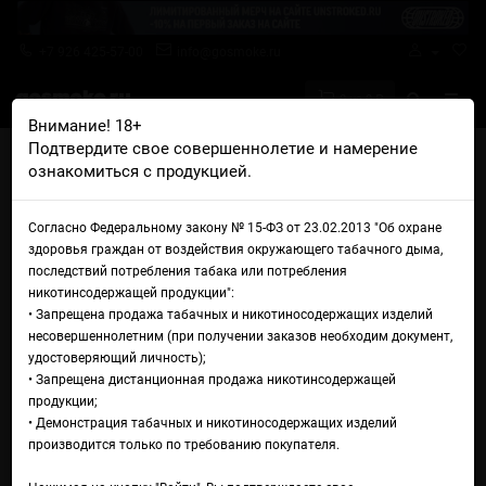
+7 926 425-57-00
info@gosmoke.ru
0 на 0 ₽
Внимание! 18+
Подтвердите свое совершеннолетие и намерение
Главная
Ароматизаторы
DARK X SIZE
ознакомиться с продукцией.
DARK X SIZE Le Elixir Wisdom
DARK X SIZE Le Elixir Wisdom
Согласно Федеральному закону № 15-ФЗ от 23.02.2013 "Об охране
здоровья граждан от воздействия окружающего табачного дыма,
последствий потребления табака или потребления
никотинсодержащей продукции":
• Запрещена продажа табачных и никотиносодержащих изделий
несовершеннолетним (при получении заказов необходим документ,
удостоверяющий личность);
• Запрещена дистанционная продажа никотинсодержащей
продукции;
• Демонстрация табачных и никотиносодержащих изделий
производится только по требованию покупателя.