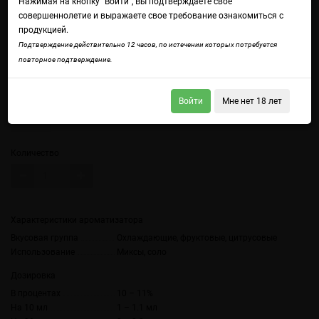
Нажимая на кнопку "Войти", Вы подтверждаете свое
совершеннолетие и выражаете свое требование ознакомиться с
продукцией.
Подтверждение действительно 12 часов, по истечении которых потребуется
Войдите
чтобы получить доступ ко всем функциям сайта.
повторное подтверждение.
Лимонад из красных апельсинов, манго и папайи со льдом.
Объем
Войти
Мне нет 18 лет
10 мл
Количество
Характеристики ароматизатора
Вкусовая группа
Охлаждающие, фруктовые, цитрусовые
Использование
Миксы, соло
Дозировка
В процентах
10 – 11%
На 10 мл
1 – 1.1 мл