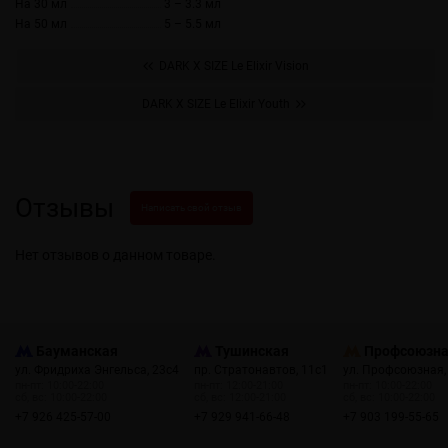
На 30 мл
3 – 3.3 мл
На 50 мл
5 – 5.5 мл
DARK X SIZE Le Elixir Vision
DARK X SIZE Le Elixir Youth
Отзывы
Написать свой отзыв
Нет отзывов о данном товаре.
Бауманская
Тушинская
Профсоюзн
ул. Фридриха Энгельса, 23с4
пр. Стратонавтов, 11с1
ул. Профсоюзная,
пн-пт: 10:00-22:00
пн-пт: 12:00-21:00
пн-пт: 10:00-22:00
сб, вс: 10:00-22:00
сб, вс: 12:00-21:00
сб, вс: 10:00-22:00
+7 926 425-57-00
+7 929 941-66-48
+7 903 199-55-65