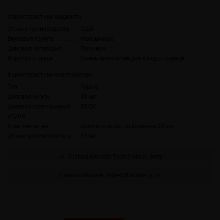
Характеристики жидкости
Страна производства
США
Вкусовая группа
Необычные
Ценовая категория
Премиум
Коротко о вкусе
Смесь пряностей для блюд с тыквой
Характеристики конструктора
Тип
Type-S
Целевой объем
30 мл
Целевое соотношение
50/50
VG/PG
Комплектация
Ароматизатор во флаконе 30 мл
Объем ароматизатора
15 мл
Custard Monster Type-S Mixed Berry
Custard Monster Type-S Blackberry