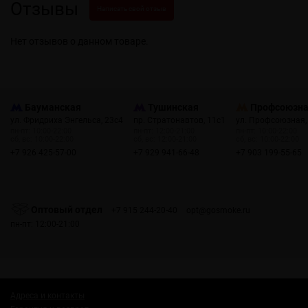
Отзывы
Написать свой отзыв
Нет отзывов о данном товаре.
Бауманская
Тушинская
Профсоюзн
ул. Фридриха Энгельса, 23с4
пр. Стратонавтов, 11с1
ул. Профсоюзная,
пн-пт: 10:00-22:00
пн-пт: 12:00-21:00
пн-пт: 10:00-22:00
сб, вс: 10:00-22:00
сб, вс: 12:00-21:00
сб, вс: 10:00-22:00
+7 926 425-57-00
+7 929 941-66-48
+7 903 199-55-65
Оптовый отдел
+7 915 244-20-40
opt@gosmoke.ru
пн-пт: 12:00-21:00
Адреса и контакты