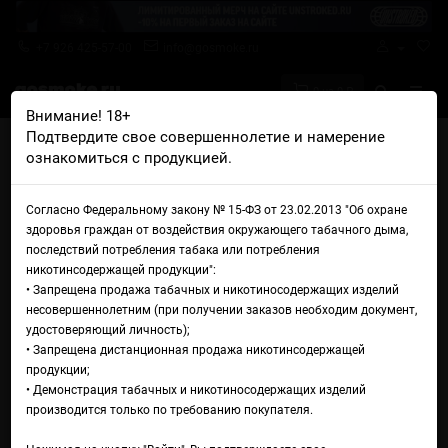
+7 926 425-57-00
info@gosmoke.ru
0 на 0 ₽
Внимание! 18+
Подтвердите свое совершеннолетие и намерение
Главная
Аромамиксы
Custard Monster
ознакомиться с продукцией.
Custard Monster Type-S Pumpkin Spice
Аромамикс Custard Monster
Согласно Федеральному закону № 15-ФЗ от 23.02.2013 "Об охране
здоровья граждан от воздействия окружающего табачного дыма,
Type-S Pumpkin Spice
последствий потребления табака или потребления
никотинсодержащей продукции":
• Запрещена продажа табачных и никотиносодержащих изделий
несовершеннолетним (при получении заказов необходим документ,
удостоверяющий личность);
• Запрещена дистанционная продажа никотинсодержащей
продукции;
• Демонстрация табачных и никотиносодержащих изделий
производится только по требованию покупателя.