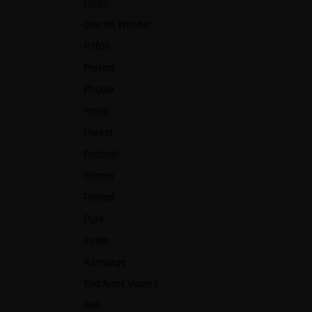
Oggo
One Hit Wonder
Pafos
Perfect
Phobia
Plonq
Pocket
Podonki
Prismo
Protest
Pure
Raisin
Rampage
Red Army Vapers
Rell