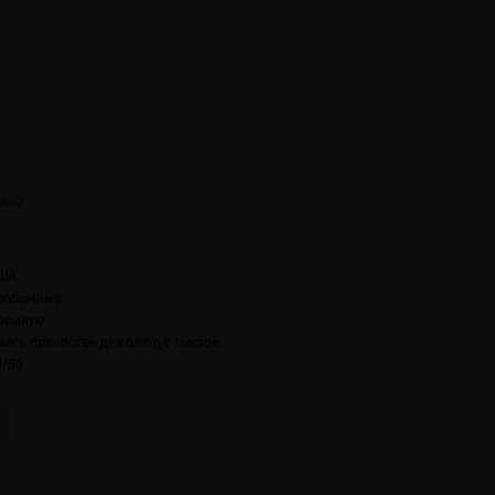
ША
еобычные
ремиум
месь пряностей для блюд с тыквой
0/50