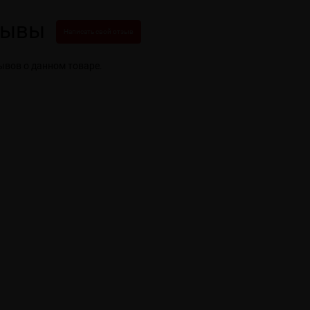
зывы
Написать свой отзыв
ывов о данном товаре.