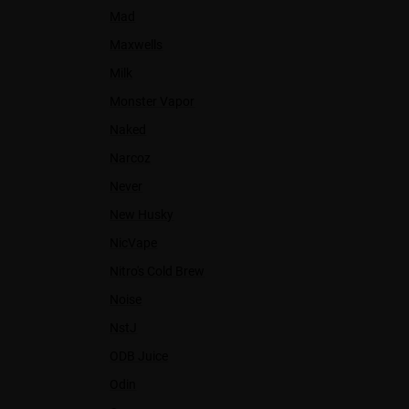
Mad
Maxwells
Milk
Monster Vapor
Naked
Narcoz
Never
New Husky
NicVape
Nitro's Cold Brew
Noise
NstJ
ODB Juice
Odin