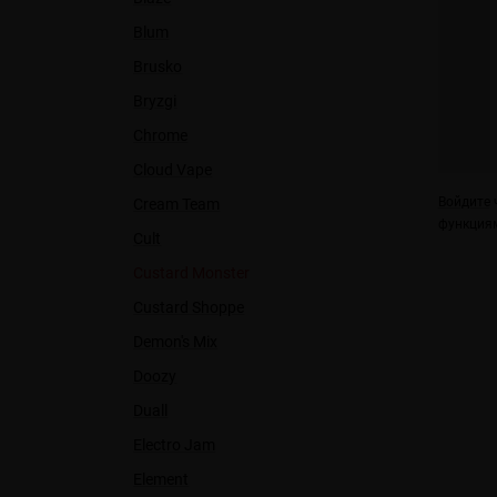
Blum
Brusko
Bryzgi
Chrome
Cloud Vape
Войдите
ч
Cream Team
функциям
Cult
Custard Monster
Custard Shoppe
Demon's Mix
Doozy
Duall
Electro Jam
Element