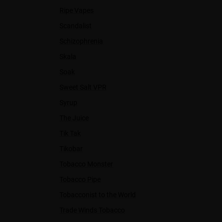
Ripe Vapes
Scandalist
Schizophrenia
Skala
Soak
Sweet Salt VPR
Syrup
The Juice
Tik Tak
Tikobar
Tobacco Monster
Tobacco Pipe
Tobacconist to the World
Trade Winds Tobacco