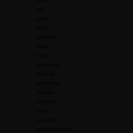
Hotspot
HQD
Hungry
Husky
Ice Monster
Iceberg
Inflave
Inspo Cosmix
Intrue Lab
Jam Monster
Juice Man
Kraken Pipe
Le Elixir
Learmonth
Lemonade Monster