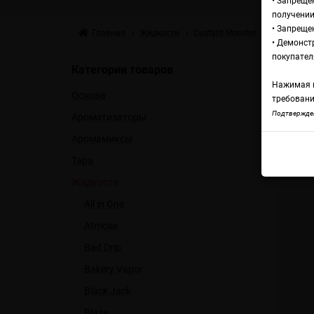
• Запреще
получении
• Запреще
Главная
Жидкости
Custard Monster
Custard Mo
• Демонст
Жи
покупател
Категории товаров
Нажимая н
Основа
Pu
требовани
Подтвержден
Ароматизаторы
Аромамиксы
Custa
Тара
Жидкости
All in One
Atmose
Bad Drip
Bakery Vapor
Black Jack
Blaze