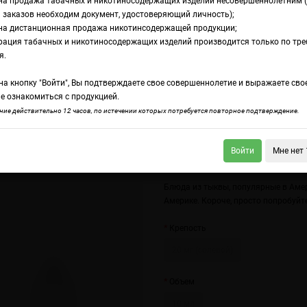
на продажа табачных и никотиносодержащих изделий несовершеннолетним 
 заказов необходим документ, удостоверяющий личность);
на дистанционная продажа никотинсодержащей продукции;
nster Salt Pumpkin Spice
рация табачных и никотиносодержащих изделий производится только по тр
дкость Custard Mon
я.
а кнопку "Войти", Вы подтверждаете свое совершеннолетие и выражаете сво
mpkin Spice
е ознакомиться с продукцией.
ие действительно 12 часов, по истечении которых потребуется повторное подтверждение.
Войти
Мне нет 
rd Monster Salt Mixed Berry
Блюда из тыквы, популярные в Амер
Америке. Короче, просто попробуйт
Крепость
20 мг (солевой)
Объем
10 мл