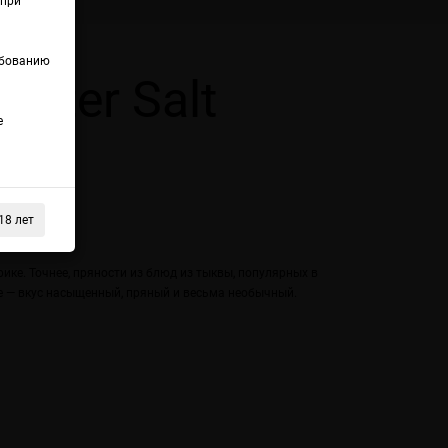
(при
ебованию
ster Salt
е
18 лет
ике. Точнее, пряности из блюд из тыквы, популярных в
е — вкус насыщенный, пряный и весьма необычный.