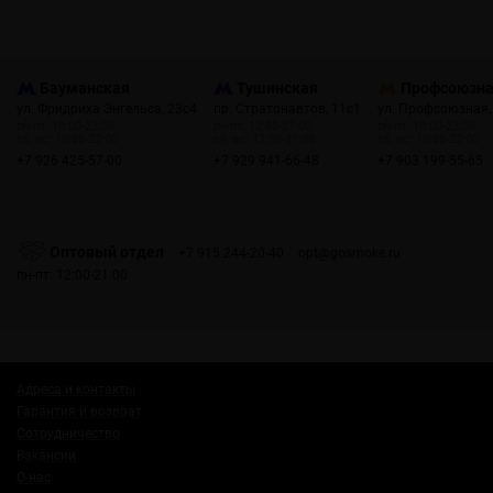
Бауманская
Тушинская
Профсоюзн
ул. Фридриха Энгельса, 23с4
пр. Стратонавтов, 11с1
ул. Профсоюзная,
пн-пт: 10:00-22:00
пн-пт: 12:00-21:00
пн-пт: 10:00-22:00
сб, вс: 10:00-22:00
сб, вс: 12:00-21:00
сб, вс: 10:00-22:00
+7 926 425-57-00
+7 929 941-66-48
+7 903 199-55-65
Оптовый отдел
+7 915 244-20-40
opt@gosmoke.ru
пн-пт: 12:00-21:00
Адреса и контакты
Гарантия и возврат
Сотрудничество
Вакансии
О нас