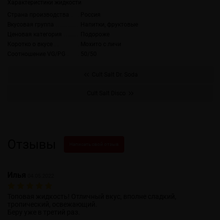
Характеристики жидкости
Страна производства
Россия
Вкусовая группа
Напитки, фруктовые
Ценовая категория
Подороже
Коротко о вкусе
Мохито с личи
Соотношение VG/PG
50/50
Cult Salt Dr. Soda
Cult Salt Disco
Отзывы
Написать свой отзыв
Илья
04.05.2022
Топовая жидкость! Отличный вкус, вполне сладкий,
тропический, освежающий.
Беру уже в третий раз.