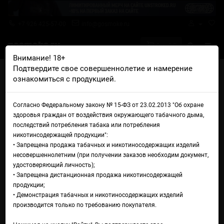
+7 926 425-57-00
info@gosmoke.ru
0 на 0 ₽
Внимание! 18+
Подтвердите свое совершеннолетие и намерение
Главная
Жидкости
Cult
Cult Salt Captain Chee
ознакомиться с продукцией.
Жидкость Cult Salt Captain
Согласно Федеральному закону № 15-ФЗ от 23.02.2013 "Об охране
Chee
здоровья граждан от воздействия окружающего табачного дыма,
последствий потребления табака или потребления
никотинсодержащей продукции":
• Запрещена продажа табачных и никотиносодержащих изделий
несовершеннолетним (при получении заказов необходим документ,
удостоверяющий личность);
• Запрещена дистанционная продажа никотинсодержащей
продукции;
• Демонстрация табачных и никотиносодержащих изделий
производится только по требованию покупателя.