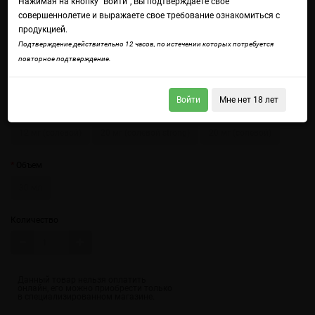
Нажимая на кнопку "Войти", Вы подтверждаете свое
совершеннолетие и выражаете свое требование ознакомиться с
продукцией.
Подтверждение действительно 12 часов, по истечении которых потребуется
повторное подтверждение.
Войдите
чтобы получить доступ ко всем функциям сайта.
Настоящий пиратский мохито с соком личи
Войти
Мне нет 18 лет
Крепость
12 мг (солевой)
20 мг (солевой strong)
20 мг (солевой)
Объем
30 мл
Количество