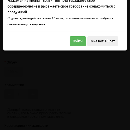
Нажимая на кнопку "Войти", Вы подтверждаете свое
совершеннолетие и выражаете свое требование ознакомиться с
продукцией.
Войдите
чтобы получить доступ ко всем функциям сайта.
Подтверждение действительно 12 часов, по истечении которых потребуется
Кроваво-красная чаша полная клубничного пунша с кусочками
повторное подтверждение.
драгонфрута
Крепость
Войти
Мне нет 18 лет
3 мг
Объем
100 мл
Количество
Характеристики жидкости