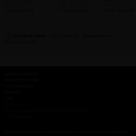
пн-пт: 10:00-22:00
пн-пт: 12:00-21:00
пн-пт: 10:00-22:00
сб, вс: 10:00-22:00
сб, вс: 12:00-21:00
сб, вс: 10:00-22:00
+7 926 425-57-00
+7 929 941-66-48
+7 903 199-55-65
Оптовый отдел
+7 915 244-20-40
opt@gosmoke.ru
пн-пт: 12:00-21:00
Адреса и контакты
Гарантия и возврат
Сотрудничество
Вакансии
О нас
Russian Snus
Соглашение на обработку персональных данных
Публичная оферта
Заказы принимаются только через сайт, в соцсетях и мессенджерах не