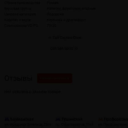
Страна производства
Россия
Вкусовая группа
Напитки, фруктовые, ягодные
Ценовая категория
Подороже
Коротко о вкусе
Клубника и драгонфрут
Соотношение VG/PG
70/30
Cult Captain Chee
Cult Salt Spritz
Отзывы
Написать свой отзыв
Нет отзывов о данном товаре.
Бауманская
Тушинская
Профсоюзн
ул. Фридриха Энгельса, 23с4
пр. Стратонавтов, 11с1
ул. Профсоюзная,