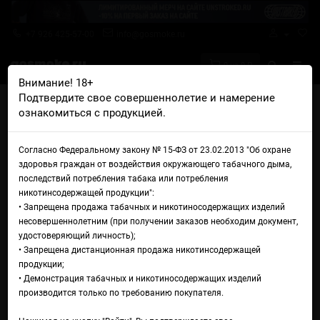
+7 926 425-57-00
info@gosmoke.ru
0 на 0 ₽
Внимание! 18+
Подтвердите свое совершеннолетие и намерение
Главная
Жидкости
Cult
Cult Disco
ознакомиться с продукцией.
Жидкость Cult Disco
Согласно Федеральному закону № 15-ФЗ от 23.02.2013 "Об охране
здоровья граждан от воздействия окружающего табачного дыма,
последствий потребления табака или потребления
никотинсодержащей продукции":
• Запрещена продажа табачных и никотиносодержащих изделий
несовершеннолетним (при получении заказов необходим документ,
удостоверяющий личность);
• Запрещена дистанционная продажа никотинсодержащей
продукции;
• Демонстрация табачных и никотиносодержащих изделий
производится только по требованию покупателя.