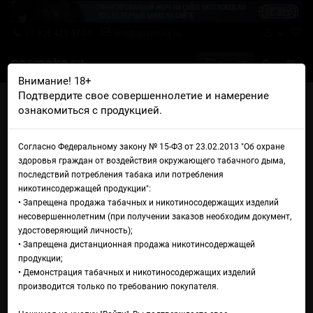
+7 926 425-57-00
info@gosmoke.ru
0 на 0 ₽
Внимание! 18+
Подтвердите свое совершеннолетие и намерение
Главная
Намотка
Спирали
ознакомиться с продукцией.
CraftCoil Twisted Messes/Mad Rabbit USA Diesel Alien ПЛАТА-МЕХ (0.08
Ohm, 3.0 мм)
Спираль CraftCoil Twisted
Согласно Федеральному закону № 15-ФЗ от 23.02.2013 "Об охране
здоровья граждан от воздействия окружающего табачного дыма,
Messes/Mad Rabbit USA Diesel
последствий потребления табака или потребления
никотинсодержащей продукции":
Alien ПЛАТА-МЕХ (0.08 Ohm,
• Запрещена продажа табачных и никотиносодержащих изделий
несовершеннолетним (при получении заказов необходим документ,
3.0 мм)
удостоверяющий личность);
• Запрещена дистанционная продажа никотинсодержащей
продукции;
• Демонстрация табачных и никотиносодержащих изделий
производится только по требованию покупателя.