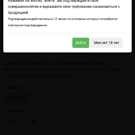
Нажимая на кнопку "Войти", Вы подтверждаете свое
совершеннолетие и выражаете свое требование ознакомиться с
продукцией.
Подтверждение действительно 12 часов, по истечении которых потребуется
повторное подтверждение.
Войти
Мне нет 18 лет
Войдите
чтобы получить доступ ко всем функциям сайта.
Внутренний диаметр: 3.0 мм Сопротивление на 1 спираль 0.16 Ом
Сопротивление на 2 спирали 0.08 Ом
Фасовка
2 спирали
Количество