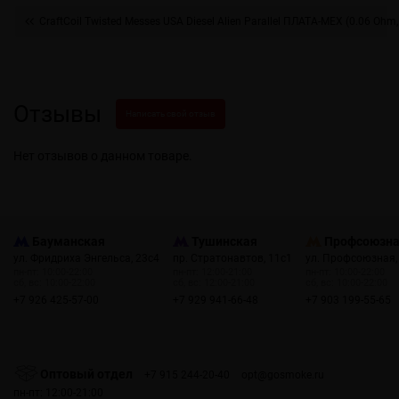
CraftCoil Twisted Messes USA Diesel Alien Parallel ПЛАТА-МЕХ (0.06 Ohm,
Отзывы
Написать свой отзыв
Нет отзывов о данном товаре.
Бауманская
Тушинская
Профсоюзн
ул. Фридриха Энгельса, 23с4
пр. Стратонавтов, 11с1
ул. Профсоюзная,
пн-пт: 10:00-22:00
пн-пт: 12:00-21:00
пн-пт: 10:00-22:00
сб, вс: 10:00-22:00
сб, вс: 12:00-21:00
сб, вс: 10:00-22:00
+7 926 425-57-00
+7 929 941-66-48
+7 903 199-55-65
Оптовый отдел
+7 915 244-20-40
opt@gosmoke.ru
пн-пт: 12:00-21:00