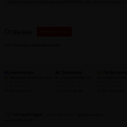
CraftCoil Wireoptim USA Diesel Alien ПЛАТА MTL / RDL (0.5 Ohm, 2.5 мм)
Отзывы
Написать свой отзыв
Нет отзывов о данном товаре.
Бауманская
Тушинская
Профсоюзн
ул. Фридриха Энгельса, 23с4
пр. Стратонавтов, 11с1
ул. Профсоюзная,
пн-пт: 10:00-22:00
пн-пт: 12:00-21:00
пн-пт: 10:00-22:00
сб, вс: 10:00-22:00
сб, вс: 12:00-21:00
сб, вс: 10:00-22:00
+7 926 425-57-00
+7 929 941-66-48
+7 903 199-55-65
Оптовый отдел
+7 915 244-20-40
opt@gosmoke.ru
пн-пт: 12:00-21:00