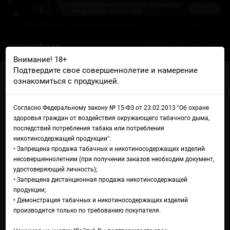
+7 926 425-57-00
info@gosmoke.ru
0 на 0 ₽
Внимание! 18+
Подтвердите свое совершеннолетие и намерение
Главная
Намотка
Спирали
ознакомиться с продукцией.
CraftCoil Fused Clapton ПЛАТА MTL (0.65 Ohm, 2.5 мм)
Спираль CraftCoil Fused
Согласно Федеральному закону № 15-ФЗ от 23.02.2013 "Об охране
здоровья граждан от воздействия окружающего табачного дыма,
Clapton ПЛАТА MTL (0.65
последствий потребления табака или потребления
никотинсодержащей продукции":
Ohm, 2.5 мм)
• Запрещена продажа табачных и никотиносодержащих изделий
несовершеннолетним (при получении заказов необходим документ,
удостоверяющий личность);
• Запрещена дистанционная продажа никотинсодержащей
продукции;
• Демонстрация табачных и никотиносодержащих изделий
производится только по требованию покупателя.