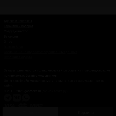
Адреса и контакты
Гарантия и возврат
Сотрудничество
Вакансии
О нас
Russian Snus
Соглашение на обработку персональных данных
Публичная оферта
Заказы принимаются только через сайт, в соцсетях и мессенджерах не
принимаем, избегайте мошенников.
Цены в оффлайн магазинах могут отличаться от цен, указанных на
сайте.
© 2015–2026 gosmoke.ru
(госмок точка ру)
Скоро
Корзина