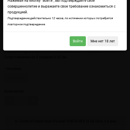
Нажимая на кнопку "Войти", Вы подтверждаете свое
совершеннолетие и выражаете свое требование ознакомиться с
продукцией.
Подтверждение действительно 12 часов, по истечении которых потребуется
повторное подтверждение.
Войти
Мне нет 18 лет
Войдите
чтобы получить доступ ко всем функциям сайта.
Внутренний диаметр: 2.5 мм Сопротивление на 1 спираль 0.65 Ом
Сопротивление на 2 спирали 0.33 Ом
Фасовка
2 спирали
Количество
CraftCoil Diesel Alien Parallel ПЛАТА-МЕХ (0.08 Ohm, 3.0 мм)