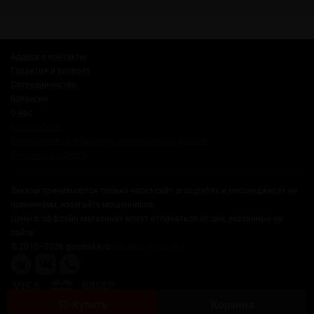
Адреса и контакты
Гарантия и возврат
Сотрудничество
Вакансии
О нас
Russian Snus
Соглашение на обработку персональных данных
Публичная оферта
Заказы принимаются только через сайт, в соцсетях и мессенджерах не
принимаем, избегайте мошенников.
Цены в оффлайн магазинах могут отличаться от цен, указанных на
сайте.
© 2015–2026 gosmoke.ru
(госмок точка ру)
Купить
Корзина