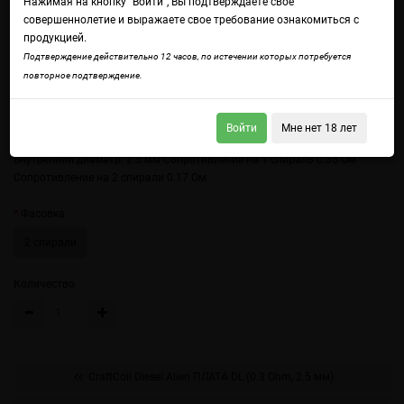
Нажимая на кнопку "Войти", Вы подтверждаете свое
совершеннолетие и выражаете свое требование ознакомиться с
продукцией.
Подтверждение действительно 12 часов, по истечении которых потребуется
повторное подтверждение.
Войти
Мне нет 18 лет
Войдите
чтобы получить доступ ко всем функциям сайта.
Внутренний диаметр: 2.5 мм Сопротивление на 1 спираль 0.35 Ом
Сопротивление на 2 спирали 0.17 Ом
Фасовка
2 спирали
Количество
CraftCoil Diesel Alien ПЛАТА DL (0.3 Ohm, 2.5 мм)