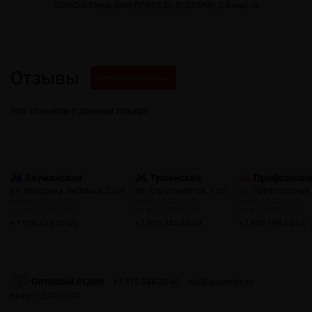
CraftCoil Diesel Alien ПЛАТА DL (0.22 Ohm, 3.0 мм)
Отзывы
Написать свой отзыв
Нет отзывов о данном товаре.
Бауманская
Тушинская
Профсоюзн
ул. Фридриха Энгельса, 23с4
пр. Стратонавтов, 11с1
ул. Профсоюзная,
пн-пт: 10:00-22:00
пн-пт: 12:00-21:00
пн-пт: 10:00-22:00
сб, вс: 10:00-22:00
сб, вс: 12:00-21:00
сб, вс: 10:00-22:00
+7 926 425-57-00
+7 929 941-66-48
+7 903 199-55-65
Оптовый отдел
+7 915 244-20-40
opt@gosmoke.ru
пн-пт: 12:00-21:00