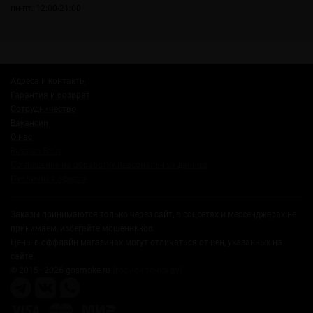
пн-пт: 12:00-21:00
Адреса и контакты
Гарантия и возврат
Сотрудничество
Вакансии
О нас
Russian Snus
Соглашение на обработку персональных данных
Публичная оферта
Заказы принимаются только через сайт, в соцсетях и мессенджерах не
принимаем, избегайте мошенников.
Цены в оффлайн магазинах могут отличаться от цен, указанных на
сайте.
© 2015–2026 gosmoke.ru
(госмок точка ру)