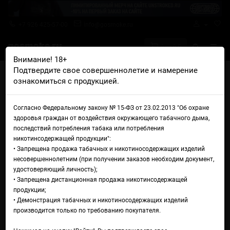
+7 926 425-57-00
info@gosmoke.ru
0 на 0 ₽
Внимание! 18+
Подтвердите свое совершеннолетие и намерение
Главная
Ароматизаторы
Capella
Capella Lemon Lime
ознакомиться с продукцией.
Capella Lemon Lime
Согласно Федеральному закону № 15-ФЗ от 23.02.2013 "Об охране
здоровья граждан от воздействия окружающего табачного дыма,
последствий потребления табака или потребления
никотинсодержащей продукции":
• Запрещена продажа табачных и никотиносодержащих изделий
несовершеннолетним (при получении заказов необходим документ,
удостоверяющий личность);
• Запрещена дистанционная продажа никотинсодержащей
продукции;
• Демонстрация табачных и никотиносодержащих изделий
производится только по требованию покупателя.