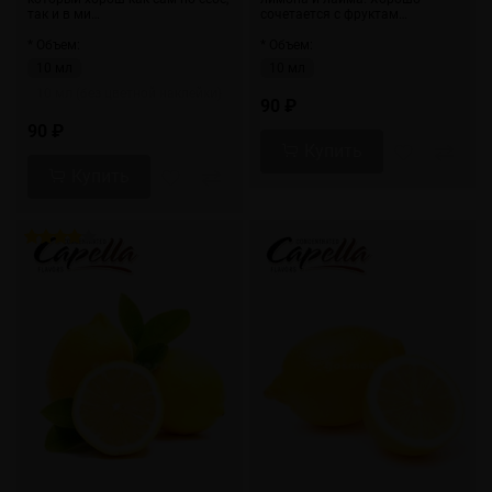
так и в ми…
сочетается с фруктам…
* Объем:
* Объем:
10 мл
10 мл
10 мл (без цветной наклейки)
90 ₽
90 ₽
Купить
Купить