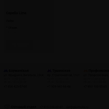
Capella Lime
Лайм
* Объем:
10 мл
Скоро
Бауманская
Тушинская
Профсоюзн
ул. Фридриха Энгельса, 23с4
пр. Стратонавтов, 11с1
ул. Профсоюзная,
пн-пт: 10:00-22:00
пн-пт: 12:00-21:00
пн-пт: 10:00-22:00
сб, вс: 10:00-22:00
сб, вс: 12:00-21:00
сб, вс: 10:00-22:00
+7 926 425-57-00
+7 929 941-66-48
+7 903 199-55-65
Оптовый отдел
+7 915 244-20-40
opt@gosmoke.ru