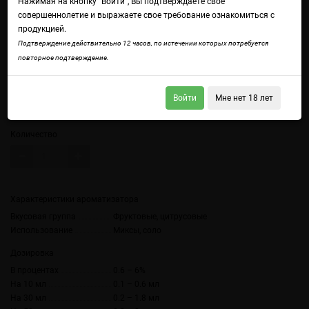
Нажимая на кнопку "Войти", Вы подтверждаете свое
совершеннолетие и выражаете свое требование ознакомиться с
продукцией.
Войдите
чтобы получить доступ ко всем функциям сайта.
Подтверждение действительно 12 часов, по истечении которых потребуется
Лимон с лаймом
повторное подтверждение.
Объем
Войти
Мне нет 18 лет
10 мл
Количество
Характеристики ароматизатора
Вкусовая группа
Фруктовые, цитрусовые
Использование
Миксы, соло
Дозировка
В процентах
0.6 – 6%
На 10 мл
0.1 – 0.6 мл
На 30 мл
0.2 – 1.8 мл