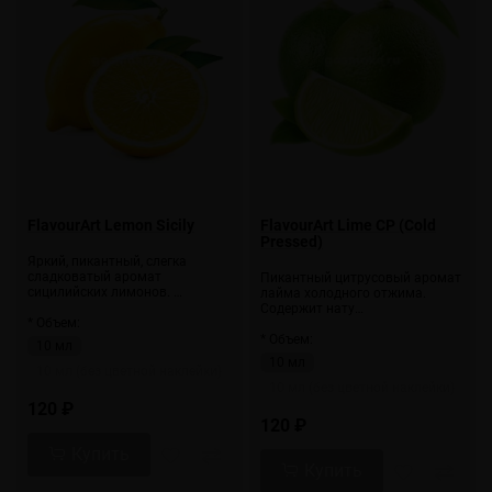
FlavourArt Lemon Sicily
FlavourArt Lime CP (Cold
Pressed)
Яркий, пикантный, слегка
сладковатый аромат
Пикантный цитрусовый аромат
сицилийских лимонов. …
лайма холодного отжима.
Содержит нату…
* Объем:
* Объем:
10 мл
10 мл
10 мл (без цветной наклейки)
10 мл (без цветной наклейки)
120 ₽
120 ₽
Купить
Купить