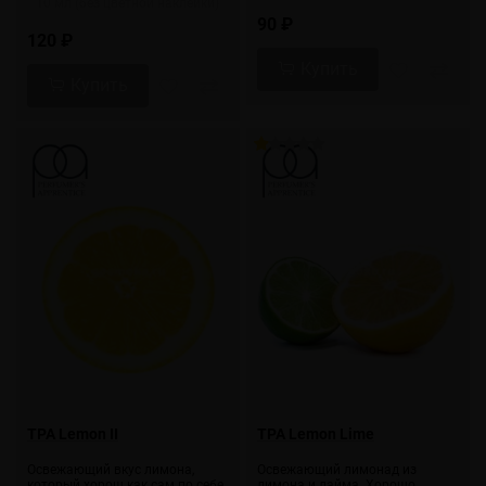
10 мл (без цветной наклейки)
90 ₽
120 ₽
Купить
Купить
TPA Lemon II
TPA Lemon Lime
Освежающий вкус лимона,
Освежающий лимонад из
который хорош как сам по себе,
лимона и лайма. Хорошо