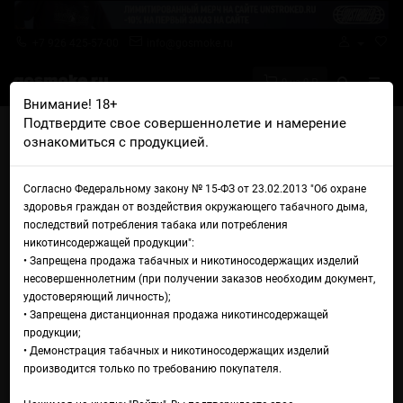
+7 926 425-57-00
info@gosmoke.ru
0 на 0 ₽
Внимание! 18+
Подтвердите свое совершеннолетие и намерение
Главная
Ароматизаторы
Capella
Capella Grape
ознакомиться с продукцией.
Capella Grape
Согласно Федеральному закону № 15-ФЗ от 23.02.2013 "Об охране
здоровья граждан от воздействия окружающего табачного дыма,
последствий потребления табака или потребления
никотинсодержащей продукции":
• Запрещена продажа табачных и никотиносодержащих изделий
несовершеннолетним (при получении заказов необходим документ,
удостоверяющий личность);
• Запрещена дистанционная продажа никотинсодержащей
продукции;
• Демонстрация табачных и никотиносодержащих изделий
производится только по требованию покупателя.