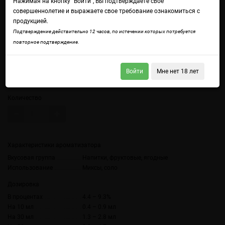
Нажимая на кнопку "Войти", Вы подтверждаете свое
совершеннолетие и выражаете свое требование ознакомиться с
продукцией.
Войдите
чтобы получить доступ ко всем функциям сайта.
Подтверждение действительно 12 часов, по истечении которых потребуется
Спелый виноград
повторное подтверждение.
Объем
Войти
Мне нет 18 лет
10 мл
Количество
Характеристики ароматизатора
Вкусовая группа
Напитки, фруктовые, ягодные
Использование
Миксы, соло
Дозировка
В процентах
4.4 – 9.3%
На 10 мл
0.4 – 0.9 мл
На 30 мл
1.3 – 2.8 мл