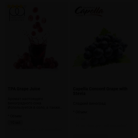
TPA Grape Juice
Capella Concord Grape with
Stevia
Аромат настоящего
виноградного сока.
Сладкий виноград
Используется в соло, а также…
* Объем:
* Объем:
10 мл
10 мл
10 мл (без цветной наклейки)
10 мл (без цветной наклейки)