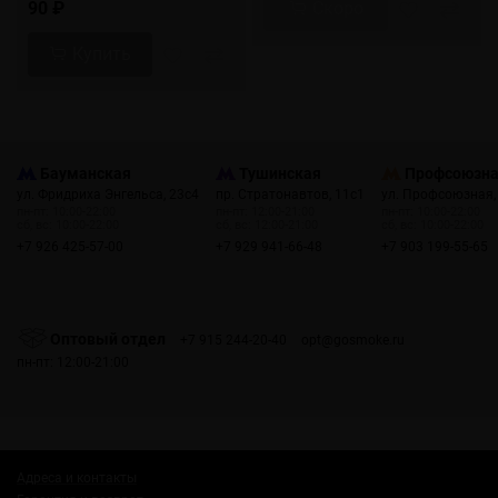
90 ₽
Скоро
Купить
Бауманская
Тушинская
Профсоюзн
ул. Фридриха Энгельса, 23с4
пр. Стратонавтов, 11с1
ул. Профсоюзная,
пн-пт: 10:00-22:00
пн-пт: 12:00-21:00
пн-пт: 10:00-22:00
сб, вс: 10:00-22:00
сб, вс: 12:00-21:00
сб, вс: 10:00-22:00
+7 926 425-57-00
+7 929 941-66-48
+7 903 199-55-65
Оптовый отдел
+7 915 244-20-40
opt@gosmoke.ru
пн-пт: 12:00-21:00
Адреса и контакты