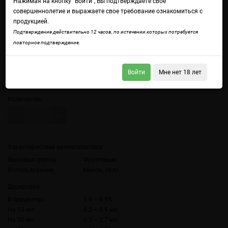
Нажимая на кнопку "Войти", Вы подтверждаете свое
совершеннолетие и выражаете свое требование ознакомиться с
продукцией.
Войдите
чтобы получить доступ ко всем функциям сайта.
Подтверждение действительно 12 часов, по истечении которых потребуется
Яблоко фуджи
повторное подтверждение.
Объем
Войти
Мне нет 18 лет
10 мл (без цветной наклейки)
10 мл
Количество
Характеристики ароматизатора
Вкусовая группа
Фруктовые
Использование
Миксы, соло
Дозировка
В процентах
1.6 – 8.9%
На 10 мл
0.2 – 0.9 мл
На 30 мл
0.5 – 2.7 мл