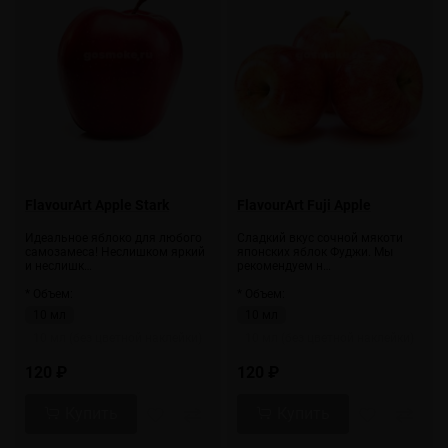
FlavourArt Apple Stark
FlavourArt Fuji Apple
Идеальное яблоко для любого
Сладкий вкус сочной мякоти
самозамеса! Неслишком яркий
японских яблок Фуджи. Мы
и неслишк…
рекомендуем н…
* Объем:
* Объем:
10 мл
10 мл
10 мл (без цветной наклейки)
10 мл (без цветной наклейки)
120 ₽
120 ₽
Купить
Купить