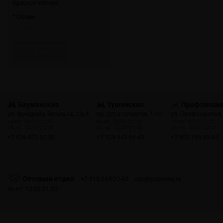
Красное яблоко
* Объем:
10 мл
Скоро
Бауманская
Тушинская
Профсоюзн
ул. Фридриха Энгельса, 23с4
пр. Стратонавтов, 11с1
ул. Профсоюзная,
пн-пт: 10:00-22:00
пн-пт: 12:00-21:00
пн-пт: 10:00-22:00
сб, вс: 10:00-22:00
сб, вс: 12:00-21:00
сб, вс: 10:00-22:00
+7 926 425-57-00
+7 929 941-66-48
+7 903 199-55-65
Оптовый отдел
+7 915 244-20-40
opt@gosmoke.ru
пн-пт: 12:00-21:00