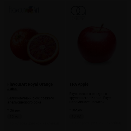
FlavourArt Royal Orange
TPA Apple
Juice
Вкус свежего сладкого
хрустящего яблока. Вкус
Великолепный вкус свежего
напоминает напиток …
апельсинового сока
* Объем:
* Объем:
10 мл
10 мл
10 мл (без цветной наклейки)
10 мл (без цветной наклейки)