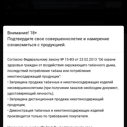
+7 926 425-57-00
info@gosmoke.ru
0 на 0 ₽
Внимание! 18+
Подтвердите свое совершеннолетие и намерение
Главная
Ароматизаторы
Capella
Capella Fuji Apple
ознакомиться с продукцией.
Capella Fuji Apple
Согласно Федеральному закону № 15-ФЗ от 23.02.2013 "Об охране
здоровья граждан от воздействия окружающего табачного дыма,
последствий потребления табака или потребления
никотинсодержащей продукции":
• Запрещена продажа табачных и никотиносодержащих изделий
несовершеннолетним (при получении заказов необходим документ,
удостоверяющий личность);
• Запрещена дистанционная продажа никотинсодержащей
продукции;
• Демонстрация табачных и никотиносодержащих изделий
производится только по требованию покупателя.