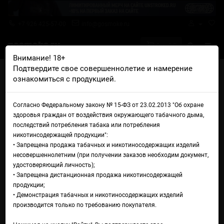
+7 926 425-57-00
info@gosmoke.ru
0 на 0 ₽
Внимание! 18+
Подтвердите свое совершеннолетие и намерение
Главная
Ароматизаторы
Capella
ознакомиться с продукцией.
Capella Chocolate Glazed Doughnut
Capella Chocolate Glazed
Согласно Федеральному закону № 15-ФЗ от 23.02.2013 "Об охране
здоровья граждан от воздействия окружающего табачного дыма,
Doughnut
последствий потребления табака или потребления
никотинсодержащей продукции":
• Запрещена продажа табачных и никотиносодержащих изделий
несовершеннолетним (при получении заказов необходим документ,
удостоверяющий личность);
• Запрещена дистанционная продажа никотинсодержащей
продукции;
• Демонстрация табачных и никотиносодержащих изделий
производится только по требованию покупателя.