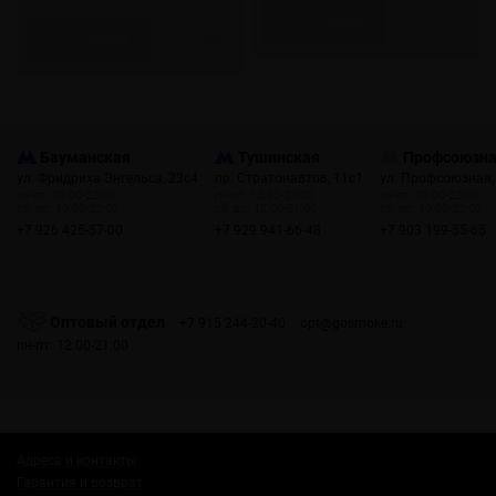
Скоро
Скоро
Бауманская
Тушинская
Профсоюзн
ул. Фридриха Энгельса, 23с4
пр. Стратонавтов, 11с1
ул. Профсоюзная,
пн-пт: 10:00-22:00
пн-пт: 12:00-21:00
пн-пт: 10:00-22:00
сб, вс: 10:00-22:00
сб, вс: 12:00-21:00
сб, вс: 10:00-22:00
+7 926 425-57-00
+7 929 941-66-48
+7 903 199-55-65
Оптовый отдел
+7 915 244-20-40
opt@gosmoke.ru
пн-пт: 12:00-21:00
Адреса и контакты
Гарантия и возврат