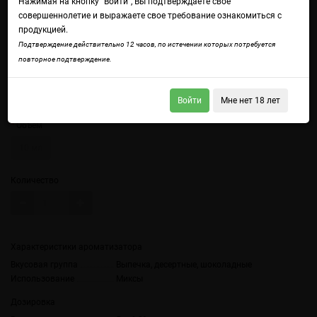
Нажимая на кнопку "Войти", Вы подтверждаете свое
совершеннолетие и выражаете свое требование ознакомиться с
продукцией.
Подтверждение действительно 12 часов, по истечении которых потребуется
повторное подтверждение.
Войдите
чтобы получить доступ ко всем функциям сайта.
Пончик в шоколадной глазури
Войти
Мне нет 18 лет
Объем
10 мл
Количество
Характеристики ароматизатора
Вкусовая группа
Выпечка, десертные, шоколадные
Использование
Миксы
Дозировка