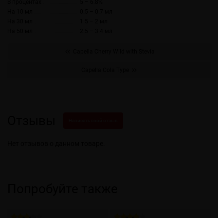
В процентах
5 – 6.8%
На 10 мл
0.5 – 0.7 мл
На 30 мл
1.5 – 2 мл
На 50 мл
2.5 – 3.4 мл
Capella Cherry Wild with Stevia
Capella Cola Type
Отзывы
Написать свой отзыв
Нет отзывов о данном товаре.
Попробуйте также