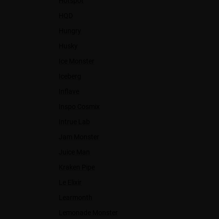
Hotspot
HQD
Hungry
Husky
Ice Monster
Iceberg
Inflave
Inspo Cosmix
Intrue Lab
Jam Monster
Juice Man
Kraken Pipe
Le Elixir
Learmonth
Lemonade Monster