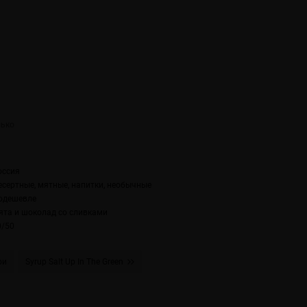
оссия
есертные, мятные, напитки, необычные
одешевле
ята и шоколад со сливками
0/50
ри
Syrup Salt Up In The Green