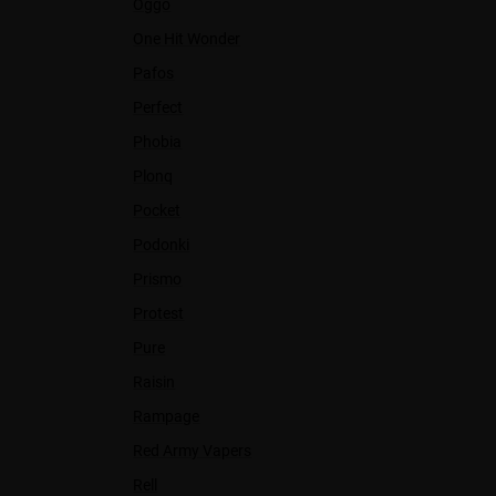
Oggo
One Hit Wonder
Pafos
Perfect
Phobia
Plonq
Pocket
Podonki
Prismo
Protest
Pure
Raisin
Rampage
Red Army Vapers
Rell