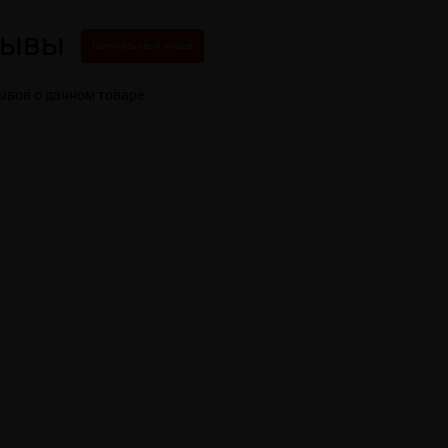
зывы
Написать свой отзыв
ывов о данном товаре.