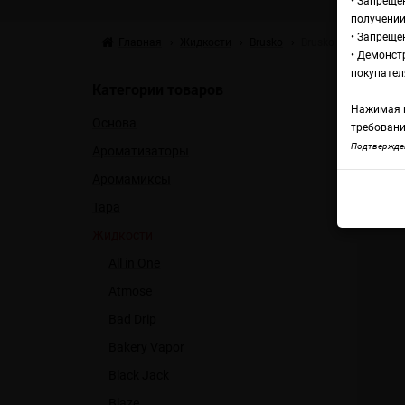
• Запреще
получении
• Запреще
Главная
Жидкости
Brusko
Brusko Ultra Коктей
• Демонст
Жи
покупател
Категории товаров
Нажимая н
Основа
ку
требовани
Подтвержден
Ароматизаторы
Аромамиксы
Brus
Тара
Жидкости
All in One
Atmose
Bad Drip
Bakery Vapor
Black Jack
Blaze