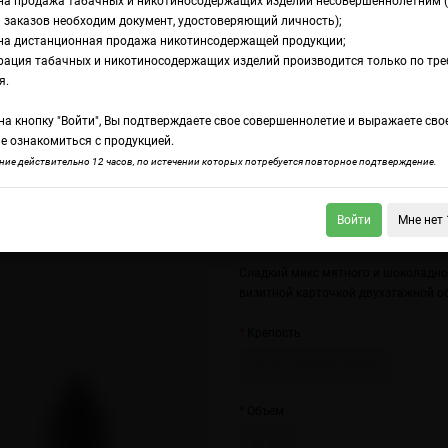
на продажа табачных и никотиносодержащих изделий несовершеннолетним 
 заказов необходим документ, удостоверяющий личность);
на дистанционная продажа никотинсодержащей продукции;
ль кузнечик
рация табачных и никотиносодержащих изделий производится только по тр
дкость Brusko Ultr
я.
а кнопку "Войти", Вы подтверждаете свое совершеннолетие и выражаете сво
знечик
е ознакомиться с продукцией.
ие действительно 12 часов, по истечении которых потребуется повторное подтверждение.
Войти
Мне нет 
ko Ultra Клубничный дайкири
Syrup Salt Up In The Green
Сладкий микс мятного и шоколадно
визитной карточкой двухэтажной о
Крепость
20 мг (солевой strong)
Объем
10 мл