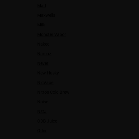
Mad
Maxwells
Milk
Monster Vapor
Naked
Narcoz
Never
New Husky
NicVape
Nitro's Cold Brew
Noise
NstJ
ODB Juice
Odin