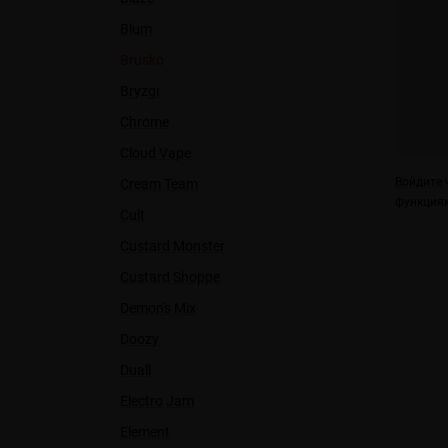
Blum
Brusko
Bryzgi
Chrome
Cloud Vape
Войдите
ч
Cream Team
функциям
Cult
Custard Monster
Custard Shoppe
Demon's Mix
Doozy
Duall
Electro Jam
Element