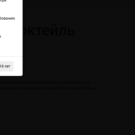
(при
ебованию
a Коктейль
е
18 лет
го ликёров, разбавленный нежными сливками, стал
баятельности Французского квартала в Новом Орлеане.