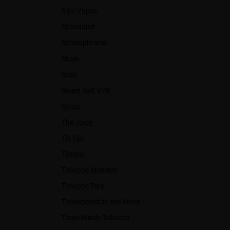
Ripe Vapes
Scandalist
Schizophrenia
Skala
Soak
Sweet Salt VPR
Syrup
The Juice
Tik Tak
Tikobar
Tobacco Monster
Tobacco Pipe
Tobacconist to the World
Trade Winds Tobacco