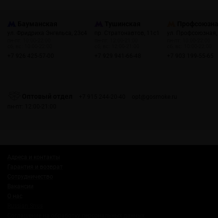
Бауманская
Тушинская
Профсоюзн
ул. Фридриха Энгельса, 23с4
пр. Стратонавтов, 11с1
ул. Профсоюзная,
пн-пт: 10:00-22:00
пн-пт: 12:00-21:00
пн-пт: 10:00-22:00
сб, вс: 10:00-22:00
сб, вс: 12:00-21:00
сб, вс: 10:00-22:00
+7 926 425-57-00
+7 929 941-66-48
+7 903 199-55-65
Оптовый отдел
+7 915 244-20-40
opt@gosmoke.ru
пн-пт: 12:00-21:00
Адреса и контакты
Гарантия и возврат
Сотрудничество
Вакансии
О нас
Russian Snus
Соглашение на обработку персональных данных