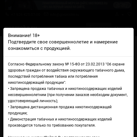
+7 926 425-57-00
info@gosmoke.ru
0 на 0 ₽
Внимание! 18+
Подтвердите свое совершеннолетие и намерение
Главная
Жидкости
Brusko
Brusko Ultra Голубые гавайи
ознакомиться с продукцией.
Жидкость Brusko Ultra
Согласно Федеральному закону № 15-ФЗ от 23.02.2013 "Об охране
Голубые гавайи
здоровья граждан от воздействия окружающего табачного дыма,
последствий потребления табака или потребления
никотинсодержащей продукции":
• Запрещена продажа табачных и никотиносодержащих изделий
несовершеннолетним (при получении заказов необходим документ,
удостоверяющий личность);
• Запрещена дистанционная продажа никотинсодержащей
продукции;
• Демонстрация табачных и никотиносодержащих изделий
производится только по требованию покупателя.