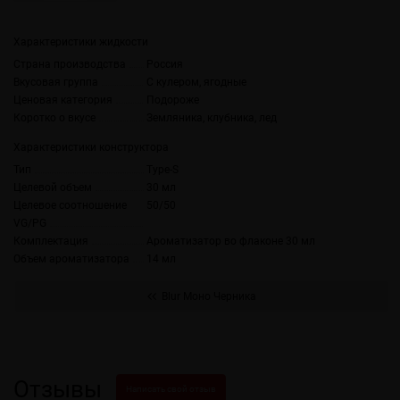
Характеристики жидкости
Страна производства
Россия
Вкусовая группа
С кулером, ягодные
Ценовая категория
Подороже
Коротко о вкусе
Земляника, клубника, лед
Характеристики конструктора
Тип
Type-S
Целевой объем
30 мл
Целевое соотношение
50/50
VG/PG
Комплектация
Ароматизатор во флаконе 30 мл
Объем ароматизатора
14 мл
Blur Моно Черника
Отзывы
Написать свой отзыв