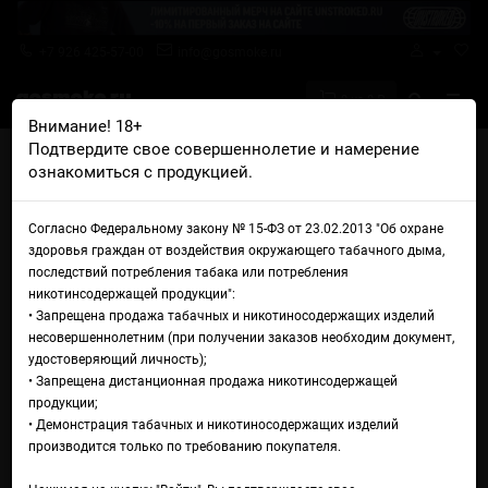
+7 926 425-57-00
info@gosmoke.ru
0 на 0 ₽
Внимание! 18+
Подтвердите свое совершеннолетие и намерение
Главная
Аромамиксы
Blur
ознакомиться с продукцией.
Blur Холодно Земляника Клубника
Аромамикс Blur Холодно
Согласно Федеральному закону № 15-ФЗ от 23.02.2013 "Об охране
здоровья граждан от воздействия окружающего табачного дыма,
Земляника Клубника
последствий потребления табака или потребления
никотинсодержащей продукции":
• Запрещена продажа табачных и никотиносодержащих изделий
несовершеннолетним (при получении заказов необходим документ,
удостоверяющий личность);
• Запрещена дистанционная продажа никотинсодержащей
продукции;
• Демонстрация табачных и никотиносодержащих изделий
производится только по требованию покупателя.