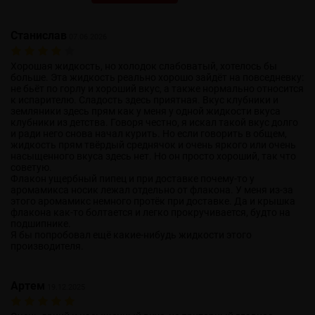
Станислав
07.06.2026
Хорошая жидкость, но холодок слабоватый, хотелось бы
больше. Эта жидкость реально хорошо зайдёт на повседневку:
не бьёт по горлу и хороший вкус, а также нормально относится
к испарителю. Сладость здесь приятная. Вкус клубники и
земляники здесь прям как у меня у одной жидкости вкуса
клубники из детства. Говоря честно, я искал такой вкус долго
и ради него снова начал курить. Но если говорить в общем,
жидкость прям твёрдый среднячок и очень яркого или очень
насыщенного вкуса здесь нет. Но он просто хороший, так что
советую.
Флакон ущербный пипец и при доставке почему-то у
аромамикса носик лежал отдельно от флакона. У меня из-за
этого аромамикс немного протёк при доставке. Да и крышка
флакона как-то болтается и легко прокручивается, будто на
подшипнике.
Я бы попробовал ещё какие-нибудь жидкости этого
производителя.
Артем
19.12.2025