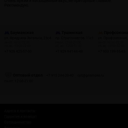
Очень яркий и насыщенный вкус, не приторный главное.
Рекомендую.
Бауманская
Тушинская
Профсоюзн
ул. Фридриха Энгельса, 23с4
пр. Стратонавтов, 11с1
ул. Профсоюзная,
пн-пт: 10:00-22:00
пн-пт: 12:00-21:00
пн-пт: 10:00-22:00
сб, вс: 10:00-22:00
сб, вс: 12:00-21:00
сб, вс: 10:00-22:00
+7 926 425-57-00
+7 929 941-66-48
+7 903 199-55-65
Оптовый отдел
+7 915 244-20-40
opt@gosmoke.ru
пн-пт: 12:00-21:00
Адреса и контакты
Гарантия и возврат
Сотрудничество