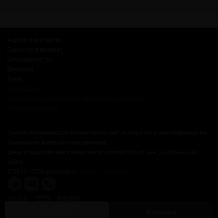
Адреса и контакты
Гарантия и возврат
Сотрудничество
Вакансии
О нас
Russian Snus
Соглашение на обработку персональных данных
Публичная оферта
Заказы принимаются только через сайт, в соцсетях и мессенджерах не
принимаем, избегайте мошенников.
Цены в оффлайн магазинах могут отличаться от цен, указанных на
сайте.
© 2015–2026 gosmoke.ru
(госмок точка ру)
Скоро
Корзина