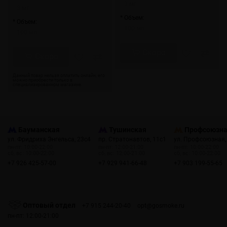
3 мг
3 мг
* Объем:
* Объем:
100 мл
100 мл
Скоро
Скоро
Бауманская
Тушинская
Профсоюзн
ул. Фридриха Энгельса, 23с4
пр. Стратонавтов, 11с1
ул. Профсоюзная,
пн-пт: 10:00-22:00
пн-пт: 12:00-21:00
пн-пт: 10:00-22:00
сб, вс: 10:00-22:00
сб, вс: 12:00-21:00
сб, вс: 10:00-22:00
+7 926 425-57-00
+7 929 941-66-48
+7 903 199-55-65
Оптовый отдел
+7 915 244-20-40
opt@gosmoke.ru
пн-пт: 12:00-21:00