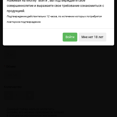
Нажимая на кнопку "Войти", Вы подтверждаете свое
совершеннолетие и выражаете свое требование ознакомиться с
продукцией.
Подтверждение действительно 12 часов, по истечении которых потребуется
повторное подтверждение.
Войдите
чтобы получить доступ ко всем функциям сайта.
Великолепная десертная трубочка с нежнейшим заварным кремом и
спелой голубикой
Войти
Мне нет 18 лет
Крепость
3 мг
Объем
100 мл
Количество