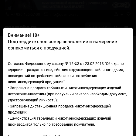
+7 926 425-57-00
info@gosmoke.ru
0 на 0 ₽
Внимание! 18+
Подтвердите свое совершеннолетие и намерение
Главная
Жидкости
Blaze
Blaze Blueberry Cream Tube
ознакомиться с продукцией.
Жидкость Blaze Blueberry
Согласно Федеральному закону № 15-ФЗ от 23.02.2013 "Об охране
Cream Tube
здоровья граждан от воздействия окружающего табачного дыма,
последствий потребления табака или потребления
никотинсодержащей продукции":
• Запрещена продажа табачных и никотиносодержащих изделий
несовершеннолетним (при получении заказов необходим документ,
удостоверяющий личность);
• Запрещена дистанционная продажа никотинсодержащей
продукции;
• Демонстрация табачных и никотиносодержащих изделий
производится только по требованию покупателя.