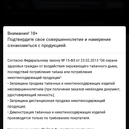
+7 926 425-57-00
info@gosmoke.ru
0 на 0 ₽
Внимание! 18+
Подтвердите свое совершеннолетие и намерение
Главная
Жидкости
Black Jack
ознакомиться с продукцией.
Black Jack Chocolate Tobacco
Жидкость Black Jack
Согласно Федеральному закону № 15-ФЗ от 23.02.2013 "Об охране
здоровья граждан от воздействия окружающего табачного дыма,
Chocolate Tobacco
последствий потребления табака или потребления
никотинсодержащей продукции":
• Запрещена продажа табачных и никотиносодержащих изделий
несовершеннолетним (при получении заказов необходим документ,
удостоверяющий личность);
• Запрещена дистанционная продажа никотинсодержащей
продукции;
• Демонстрация табачных и никотиносодержащих изделий
производится только по требованию покупателя.