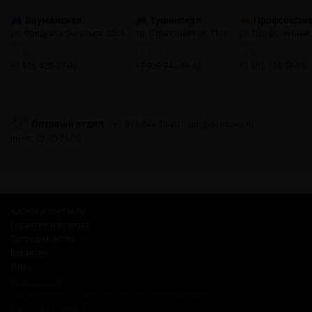
Бауманская
Тушинская
Профсоюзн
ул. Фридриха Энгельса, 23с4
пр. Стратонавтов, 11с1
ул. Профсоюзная,
пн-пт: 10:00-22:00
пн-пт: 12:00-21:00
пн-пт: 10:00-22:00
сб, вс: 10:00-22:00
сб, вс: 12:00-21:00
сб, вс: 10:00-22:00
+7 926 425-57-00
+7 929 941-66-48
+7 903 199-55-65
Оптовый отдел
+7 915 244-20-40
opt@gosmoke.ru
пн-пт: 12:00-21:00
Адреса и контакты
Гарантия и возврат
Сотрудничество
Вакансии
О нас
Russian Snus
Соглашение на обработку персональных данных
Публичная оферта