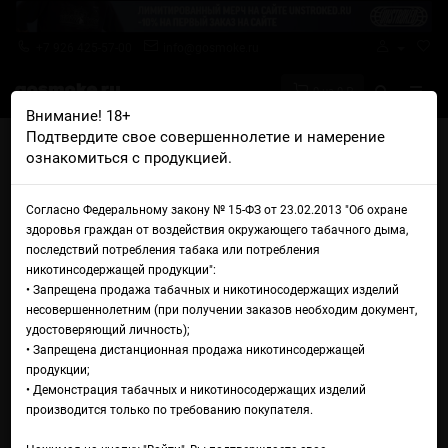
+7 926 425-57-00
info@gosmoke.ru
0 на 0 ₽
Внимание! 18+
Подтвердите свое совершеннолетие и намерение
Главная
Железо
Баки и дрипки
Бак Vaporesso iTank T
ознакомиться с продукцией.
Бак Vaporesso iTank T
Согласно Федеральному закону № 15-ФЗ от 23.02.2013 "Об охране
здоровья граждан от воздействия окружающего табачного дыма,
последствий потребления табака или потребления
никотинсодержащей продукции":
• Запрещена продажа табачных и никотиносодержащих изделий
несовершеннолетним (при получении заказов необходим документ,
удостоверяющий личность);
• Запрещена дистанционная продажа никотинсодержащей
продукции;
• Демонстрация табачных и никотиносодержащих изделий
производится только по требованию покупателя.