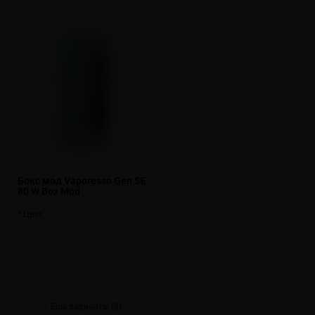
Бокс мод Vaporesso Gen SE
80 W Box Mod
* Цвет:
Бирюзовый (Ice Blue)
Золотой (Platinum Gold)
Розово-фиолетовый (Gradient
Purple)
Розовый (Hot Pink)
↓ Еще варианты (3)