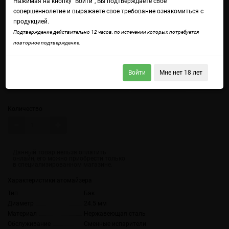
Нажимая на кнопку "Войти", Вы подтверждаете свое
совершеннолетие и выражаете свое требование ознакомиться с
продукцией.
Войдите
чтобы получить доступ ко всем функциям сайта.
Подтверждение действительно 12 часов, по истечении которых потребуется
повторное подтверждение.
Цвет
Серый (Gray)
Стальной (Silver)
Радужный (Rainbow)
Войти
Мне нет 18 лет
Коричневый (Brown)
Синий (Blue)
Черный (Black)
Количество
Характеристики атомайзера
Тип
Бак
Диаметр
24.5 мм
Материал
Нержавеющая сталь
Обслуживание
Сменные испарители