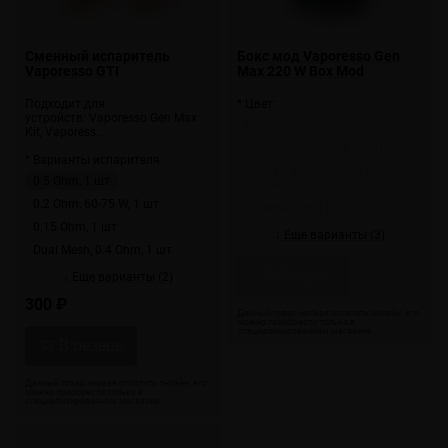
Сменный испаритель
Бокс мод Vaporesso Gen
Vaporesso GTI
Max 220 W Box Mod
Подходит для
* Цвет:
устройств: Vaporesso Gen Max
Бирюзовый (Ice Blue)
Kit, Vaporess…
Золотой (Platinum Gold)
* Варианты испарителя:
Розово-фиолетовый (Gradient
0.5 Ohm, 1 шт
Purple)
0.2 Ohm, 60-75 W, 1 шт
Розовый (Hot Pink)
0.15 Ohm, 1 шт
↓ Еще варианты (3)
Dual Mesh, 0.4 Ohm, 1 шт
Скоро
↓ Еще варианты (2)
300 ₽