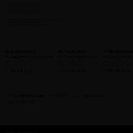
Скоро
Бауманская
Тушинская
Профсоюзн
ул. Фридриха Энгельса, 23с4
пр. Стратонавтов, 11с1
ул. Профсоюзная,
пн-пт: 10:00-22:00
пн-пт: 12:00-21:00
пн-пт: 10:00-22:00
сб, вс: 10:00-22:00
сб, вс: 12:00-21:00
сб, вс: 10:00-22:00
+7 926 425-57-00
+7 929 941-66-48
+7 903 199-55-65
Оптовый отдел
+7 915 244-20-40
opt@gosmoke.ru
пн-пт: 12:00-21:00
Адреса и контакты