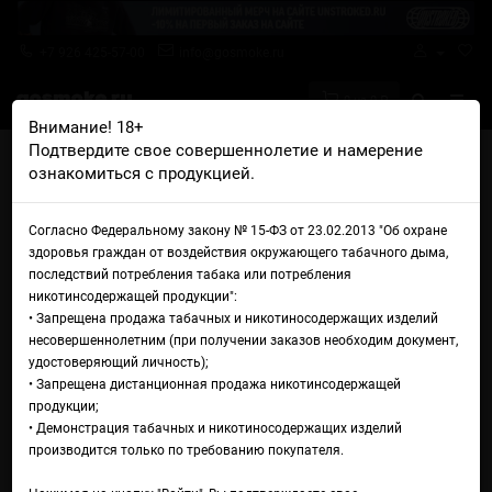
+7 926 425-57-00
info@gosmoke.ru
0 на 0 ₽
Внимание! 18+
Подтвердите свое совершеннолетие и намерение
Главная
Железо
Сменные испарители
ознакомиться с продукцией.
Бак для базы LVE Orion II Pro RBA Tank
Бак для базы LVE Orion II Pro
Согласно Федеральному закону № 15-ФЗ от 23.02.2013 "Об охране
здоровья граждан от воздействия окружающего табачного дыма,
RBA Tank
последствий потребления табака или потребления
никотинсодержащей продукции":
• Запрещена продажа табачных и никотиносодержащих изделий
несовершеннолетним (при получении заказов необходим документ,
удостоверяющий личность);
• Запрещена дистанционная продажа никотинсодержащей
продукции;
• Демонстрация табачных и никотиносодержащих изделий
производится только по требованию покупателя.