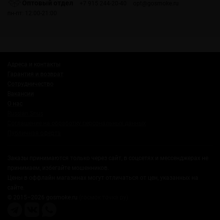
Оптовый отдел
+7 915 244-20-40
opt@gosmoke.ru
пн-пт: 12:00-21:00
Адреса и контакты
Гарантия и возврат
Сотрудничество
Вакансии
О нас
Russian Snus
Соглашение на обработку персональных данных
Публичная оферта
Заказы принимаются только через сайт, в соцсетях и мессенджерах не
принимаем, избегайте мошенников.
Цены в оффлайн магазинах могут отличаться от цен, указанных на
сайте.
© 2015–2026 gosmoke.ru
(госмок точка ру)