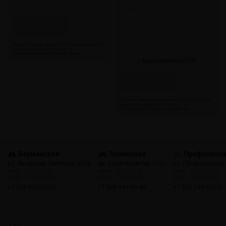
Черный (Black)
Серый (Gunmetal Dark Matter)
Серый (Gunmetal Forged
Скоро
Carbon)
Серый (Gunmetal Textured
Carbon)
↓ Еще варианты (19)
Скоро
Бауманская
Тушинская
Профсоюзн
ул. Фридриха Энгельса, 23с4
пр. Стратонавтов, 11с1
ул. Профсоюзная,
пн-пт: 10:00-22:00
пн-пт: 12:00-21:00
пн-пт: 10:00-22:00
сб, вс: 10:00-22:00
сб, вс: 12:00-21:00
сб, вс: 10:00-22:00
+7 926 425-57-00
+7 929 941-66-48
+7 903 199-55-65