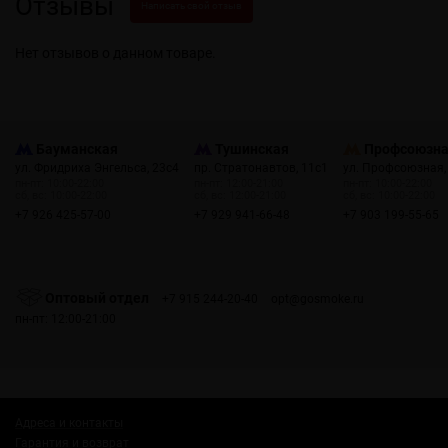
Отзывы
Написать свой отзыв
Нет отзывов о данном товаре.
Бауманская
Тушинская
Профсоюзн
ул. Фридриха Энгельса, 23с4
пр. Стратонавтов, 11с1
ул. Профсоюзная,
пн-пт: 10:00-22:00
пн-пт: 12:00-21:00
пн-пт: 10:00-22:00
сб, вс: 10:00-22:00
сб, вс: 12:00-21:00
сб, вс: 10:00-22:00
+7 926 425-57-00
+7 929 941-66-48
+7 903 199-55-65
Оптовый отдел
+7 915 244-20-40
opt@gosmoke.ru
пн-пт: 12:00-21:00
Адреса и контакты
Гарантия и возврат