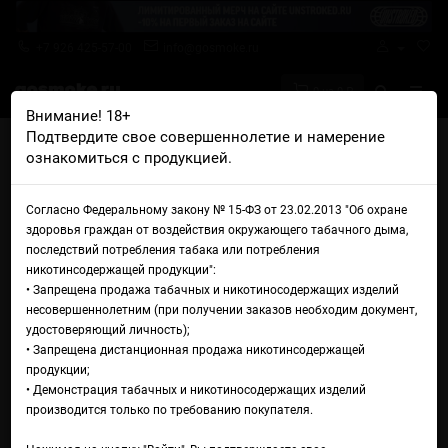
+7 926 425-57-00
info@gosmoke.ru
0 на 0 ₽
Внимание! 18+
Подтвердите свое совершеннолетие и намерение
Главная
Аромамиксы
Baikal Premium
ознакомиться с продукцией.
Baikal Premium Холодный Малина Мята
Аромамикс Baikal Premium
Согласно Федеральному закону № 15-ФЗ от 23.02.2013 "Об охране
здоровья граждан от воздействия окружающего табачного дыма,
Холодный Малина Мята
последствий потребления табака или потребления
никотинсодержащей продукции":
• Запрещена продажа табачных и никотиносодержащих изделий
несовершеннолетним (при получении заказов необходим документ,
удостоверяющий личность);
• Запрещена дистанционная продажа никотинсодержащей
продукции;
• Демонстрация табачных и никотиносодержащих изделий
производится только по требованию покупателя.