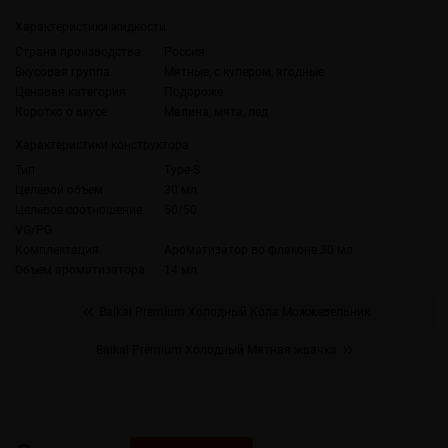
Характеристики жидкости
Страна производства
Россия
Вкусовая группа
Мятные, с кулером, ягодные
Ценовая категория
Подороже
Коротко о вкусе
Малина, мята, лед
Характеристики конструктора
Тип
Type-S
Целевой объем
30 мл
Целевое соотношение
50/50
VG/PG
Комплектация
Ароматизатор во флаконе 30 мл
Объем ароматизатора
14 мл
Baikal Premium Холодный Кола Можжевельник
Baikal Premium Холодный Мятная жвачка