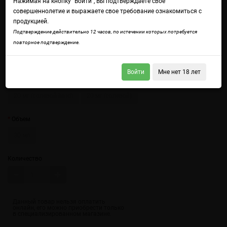
Нажимая на кнопку "Войти", Вы подтверждаете свое
совершеннолетие и выражаете свое требование ознакомиться с
продукцией.
Подтверждение действительно 12 часов, по истечении которых потребуется
повторное подтверждение.
Войдите
чтобы получить доступ ко всем функциям сайта.
Кисло-сладкий вкус айвы с легкой терпкостью.
Войти
Мне нет 18 лет
Крепость
20 мг (солевой hard)
20 мг (солевой)
Объем
30 мл
Количество