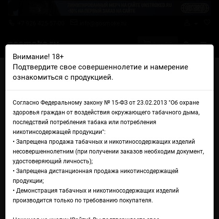
+7 926 425-57-00
info@gosmoke.ru
0 на 0 ₽
Внимание! 18+
Подтвердите свое совершеннолетие и намерение
Главная
Жидкости
All in One
All In One Salt Quince
ознакомиться с продукцией.
Жидкость All In One Salt
Согласно Федеральному закону № 15-ФЗ от 23.02.2013 "Об охране
Quince
здоровья граждан от воздействия окружающего табачного дыма,
последствий потребления табака или потребления
никотинсодержащей продукции":
• Запрещена продажа табачных и никотиносодержащих изделий
несовершеннолетним (при получении заказов необходим документ,
удостоверяющий личность);
• Запрещена дистанционная продажа никотинсодержащей
продукции;
• Демонстрация табачных и никотиносодержащих изделий
производится только по требованию покупателя.