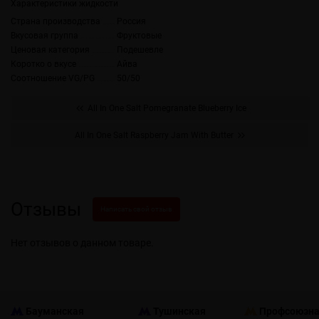
Характеристики жидкости
Страна производства
Россия
Вкусовая группа
Фруктовые
Ценовая категория
Подешевле
Коротко о вкусе
Айва
Соотношение VG/PG
50/50
All In One Salt Pomegranate Blueberry Ice
All In One Salt Raspberry Jam With Butter
Отзывы
Написать свой отзыв
Нет отзывов о данном товаре.
Бауманская
Тушинская
Профсоюзн