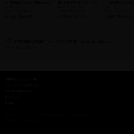
ул. Фридриха Энгельса, 23с4
пр. Стратонавтов, 11с1
ул. Профсоюзная,
пн-пт: 10:00-22:00
пн-пт: 12:00-21:00
пн-пт: 10:00-22:00
сб, вс: 10:00-22:00
сб, вс: 12:00-21:00
сб, вс: 10:00-22:00
+7 926 425-57-00
+7 929 941-66-48
+7 903 199-55-65
Оптовый отдел
+7 915 244-20-40
opt@gosmoke.ru
пн-пт: 12:00-21:00
Адреса и контакты
Гарантия и возврат
Сотрудничество
Вакансии
О нас
Russian Snus
Соглашение на обработку персональных данных
Публичная оферта