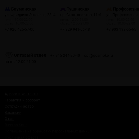
Бауманская
Тушинская
Профсоюзн
ул. Фридриха Энгельса, 23с4
пр. Стратонавтов, 11с1
ул. Профсоюзная,
пн-пт: 10:00-22:00
пн-пт: 12:00-21:00
пн-пт: 10:00-22:00
сб, вс: 10:00-22:00
сб, вс: 12:00-21:00
сб, вс: 10:00-22:00
+7 926 425-57-00
+7 929 941-66-48
+7 903 199-55-65
Оптовый отдел
+7 915 244-20-40
opt@gosmoke.ru
пн-пт: 12:00-21:00
Адреса и контакты
Гарантия и возврат
Сотрудничество
Вакансии
О нас
Russian Snus
Соглашение на обработку персональных данных
Публичная оферта