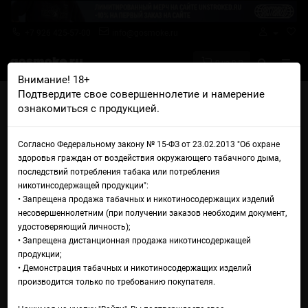
+7 926 425-57-00
info@gosmoke.ru
0 на 0 ₽
Внимание! 18+
Подтвердите свое совершеннолетие и намерение
Главная
Жидкости
All in One
All In One Salt Kiwi Grapes
ознакомиться с продукцией.
Жидкость All In One Salt Kiwi
Согласно Федеральному закону № 15-ФЗ от 23.02.2013 "Об охране
Grapes
здоровья граждан от воздействия окружающего табачного дыма,
последствий потребления табака или потребления
никотинсодержащей продукции":
• Запрещена продажа табачных и никотиносодержащих изделий
несовершеннолетним (при получении заказов необходим документ,
удостоверяющий личность);
• Запрещена дистанционная продажа никотинсодержащей
продукции;
• Демонстрация табачных и никотиносодержащих изделий
производится только по требованию покупателя.