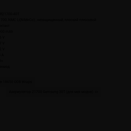
NR21700-40T
1700, NMC Li(NiMnCo) , незащищенный, плоский плюсовой
онтакт
000 mAh
6 V
7 V
2 V
5 А
3ч
ехмод
в 18650 ODB Wraps
Аккумулятор 21700 Samsung 30T (для мех модов)