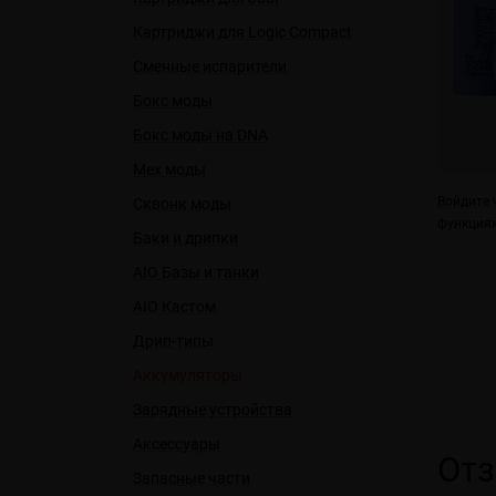
Картриджи для Logic Compact
Сменные испарители
Бокс моды
Бокс моды на DNA
Мех моды
Войдите
ч
Сквонк моды
функциям
Баки и дрипки
AIO Базы и танки
AIO Кастом
Дрип-типы
Аккумуляторы
Зарядные устройства
Аксессуары
От
Запасные части