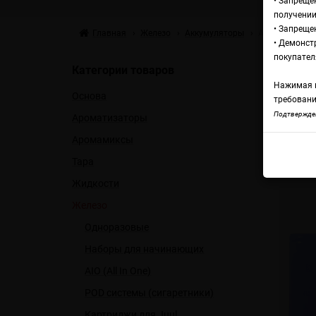
• Запреще
получении
• Запреще
Главная
Железо
Аккумуляторы
Аккумулятор 
• Демонст
А
покупател
Категории товаров
Нажимая н
Основа
д
требовани
Подтвержден
Ароматизаторы
Аромамиксы
Терм
Тара
Жидкости
Железо
Одноразовые
Наборы для начинающих
AIO (All In One)
POD системы (сигаретники)
Картриджи для Juul