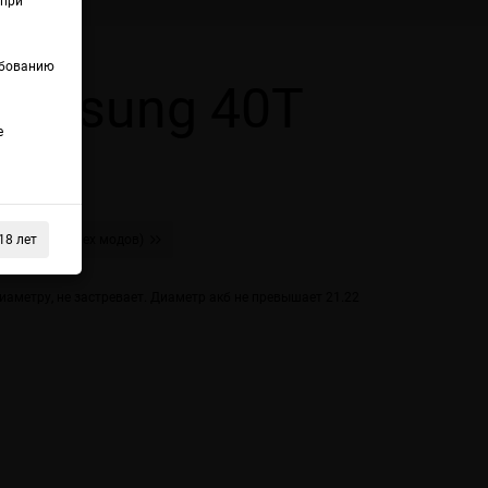
(при
ебованию
Samsung 40T
е
18 лет
g 30T (для мех модов)
аметру, не застревает. Диаметр акб не превышает 21.22