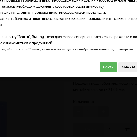
на продажа табачных и никотиносодержащих изделий несовершеннолетним 
 заказов необходим документ, удостоверяющий личность);
на дистанционная продажа никотинсодержащей продукции;
21700 Samsung 40T (для мех модов)
рация табачных и никотиносодержащих изделий производится только по тр
ккумулятор 21700 
я.
а кнопку "Войти", Вы подтверждаете свое совершеннолетие и выражаете сво
ля мех модов
е ознакомиться с продукцией.
ие действительно 12 часов, по истечении которых потребуется повторное подтверждение.
Войти
Мне нет 
оусадка для аккумуляторов 18650 ODB Wraps
Аккумулятор 21700 Samsun
Подходит под любые мех моды по ди
мм, обычно равен ~21.05 мм.
Количество
Скоро