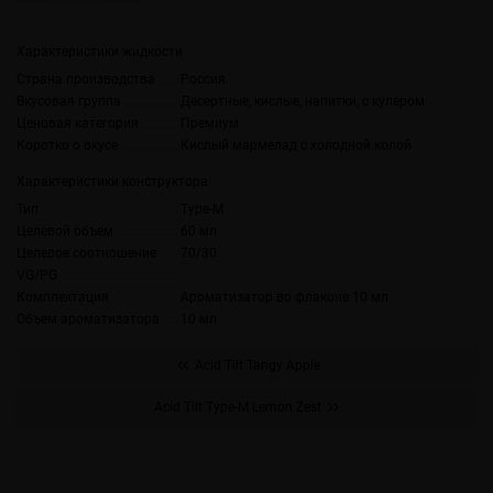
Характеристики жидкости
Страна производства
Россия
Вкусовая группа
Десертные, кислые, напитки, с кулером
Ценовая категория
Премиум
Коротко о вкусе
Кислый мармелад с холодной колой
Характеристики конструктора
Тип
Type-M
Целевой объем
60 мл
Целевое соотношение
70/30
VG/PG
Комплектация
Ароматизатор во флаконе 10 мл
Объем ароматизатора
10 мл
Acid Tilt Tangy Apple
Acid Tilt Type-M Lemon Zest