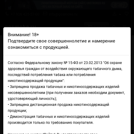
+7 926 425-57-00
info@gosmoke.ru
0 на 0 ₽
Внимание! 18+
Подтвердите свое совершеннолетие и намерение
Главная
Аромамиксы
Acid Tilt
ознакомиться с продукцией.
Acid Tilt Type-M Cola Sour Gummy
Аромамикс Acid Tilt Type-M
Согласно Федеральному закону № 15-ФЗ от 23.02.2013 "Об охране
здоровья граждан от воздействия окружающего табачного дыма,
Cola Sour Gummy
последствий потребления табака или потребления
никотинсодержащей продукции":
• Запрещена продажа табачных и никотиносодержащих изделий
несовершеннолетним (при получении заказов необходим документ,
удостоверяющий личность);
• Запрещена дистанционная продажа никотинсодержащей
продукции;
• Демонстрация табачных и никотиносодержащих изделий
производится только по требованию покупателя.