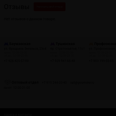
Отзывы
Написать свой отзыв
Нет отзывов о данном товаре.
Бауманская
Тушинская
Профсоюзн
ул. Фридриха Энгельса, 23с4
пр. Стратонавтов, 11с1
ул. Профсоюзная,
пн-пт: 10:00-22:00
пн-пт: 12:00-21:00
пн-пт: 10:00-22:00
сб, вс: 10:00-22:00
сб, вс: 12:00-21:00
сб, вс: 10:00-22:00
+7 926 425-57-00
+7 929 941-66-48
+7 903 199-55-65
Оптовый отдел
+7 915 244-20-40
opt@gosmoke.ru
пн-пт: 12:00-21:00
Адреса и контакты